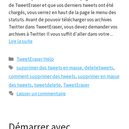
de TweetEraser et que vos derniers tweets ont été
chargés, vous verrez en haut de la page le menu des
statuts. Avant de pouvoir télécharger vos archives
Twitter dans TweetEraser, vous devez demander vos
archives à Twitter. Il vous suffit d'aller dans votre ...
Lire la suite
Catégories
TweetEraser Help
Tags
supprimer des tweets en masse
,
deletetweets
,
comment supprimer des tweets
,
supprimer en masse
des tweets
,
tweetdelete
,
TweetEraser
Laisser un commentaire
Démarrer avec