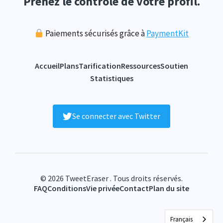
Prenez le contrôle de votre profil.
Paiements sécurisés grâce à
PaymentKit
Accueil
Plans
Tarification
Ressources
Soutien
Statistiques
Se connecter avec Twitter
© 2026 TweetEraser . Tous droits réservés.
FAQ
Conditions
Vie privée
Contact
Plan du site
Français