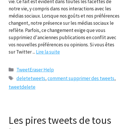
vie. Ce fait est évident dans toutes les facettes de
notre vie, y compris dans nos interactions avec les
médias sociaux. Lorsque nos goûts et nos préférences
changent, notre présence sur les médias sociaux le
reflète. Parfois, ce changement exige que vous
supprimiez d'anciennes publications en conflit avec
vos nouvelles préférences ou opinions. Si vous êtes
sur Twitter ...
Lire la suite
Catégories
TweetEraser Help
Tags
deletetweets
,
comment supprimer des tweets
,
tweetdelete
Les pires tweets de tous