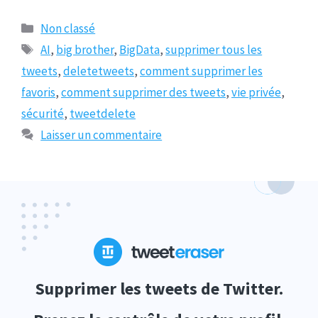
Catégories
Non classé
Tags
AI
,
big brother
,
BigData
,
supprimer tous les
tweets
,
deletetweets
,
comment supprimer les
favoris
,
comment supprimer des tweets
,
vie privée
,
sécurité
,
tweetdelete
Laisser un commentaire
Supprimer les tweets de Twitter.