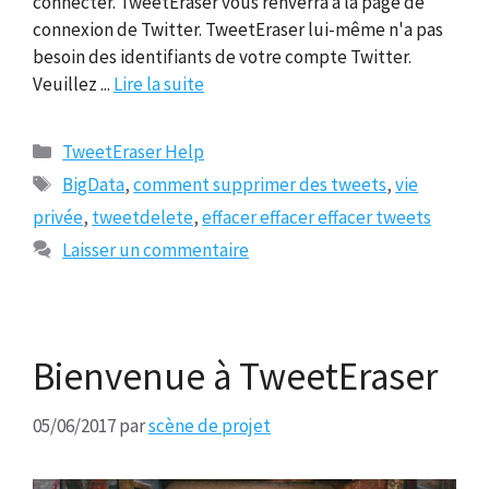
connecter. TweetEraser vous renverra à la page de
connexion de Twitter. TweetEraser lui-même n'a pas
besoin des identifiants de votre compte Twitter.
Veuillez ...
Lire la suite
Catégories
TweetEraser Help
Tags
BigData
,
comment supprimer des tweets
,
vie
privée
,
tweetdelete
,
effacer effacer effacer tweets
Laisser un commentaire
Bienvenue à TweetEraser
05/06/2017
par
scène de projet