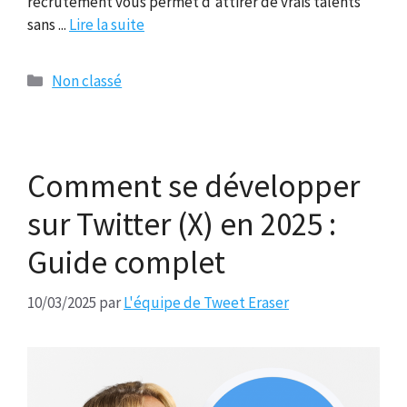
recrutement vous permet d'attirer de vrais talents
sans ...
Lire la suite
Catégories
Non classé
Comment se développer
sur Twitter (X) en 2025 :
Guide complet
10/03/2025
par
L'équipe de Tweet Eraser