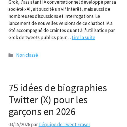
Grok, l'assistant IA conversationnel développé par sa
société xAI, ait suscité un vif intérêt, mais aussi de
nombreuses discussions et interrogations. Le
lancement de nouvelles versions de ce chatbot IA a
été accompagné de craintes quant à l'utilisation par
Grok de tweets publics pour…
Lire la suite
Catégories
Non classé
75 idées de biographies
Twitter (X) pour les
garçons en 2026
03/15/2026
par
L'équipe de Tweet Eraser