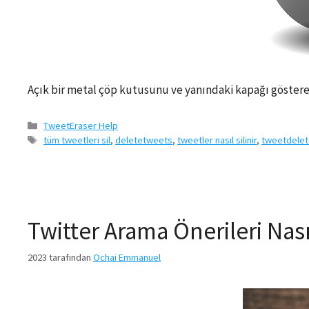
Açık bir metal çöp kutusunu ve yanındaki kapağı gösteren
Kategoriler
TweetEraser Help
Etiketler
tüm tweetleri sil
,
deletetweets
,
tweetler nasıl silinir
,
tweetdele
Twitter Arama Önerileri Nası
2023
tarafından
Ochai Emmanuel