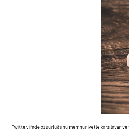
Twitter, ifade özgürlüğünü memnuniyetle karşılayan ve teş