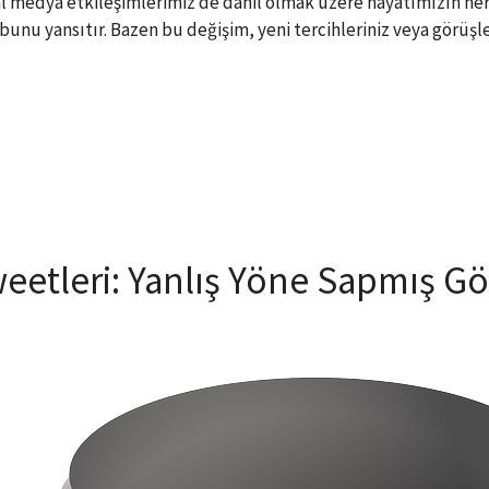
l medya etkileşimlerimiz de dahil olmak üzere hayatımızın her 
unu yansıtır. Bazen bu değişim, yeni tercihleriniz veya görüşler
etleri: Yanlış Yöne Sapmış Gö