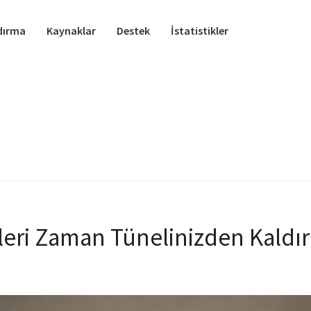
dırma
Kaynaklar
Destek
İstatistikler
ileri Zaman Tünelinizden Kaldı