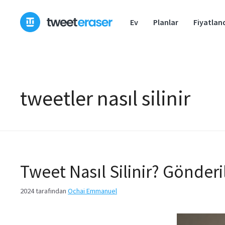
İçeriğe
geç
Ev
Planlar
Fiyatlan
tweetler nasıl silinir
Tweet Nasıl Silinir? Gönder
2024
tarafından
Ochai Emmanuel