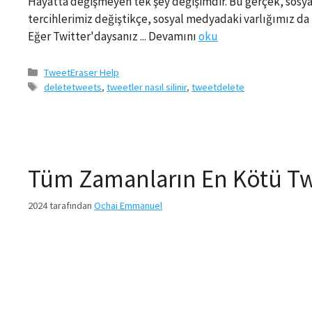
Hayatta değişmeyen tek şey değişimdir. Bu gerçek, sosya
tercihlerimiz değiştikçe, sosyal medyadaki varlığımız da b
Eğer Twitter'daysanız ... Devamını
oku
Kategoriler
TweetEraser Help
Etiketler
deletetweets
,
tweetler nasıl silinir
,
tweetdelete
Tüm Zamanların En Kötü Twe
2024
tarafından
Ochai Emmanuel