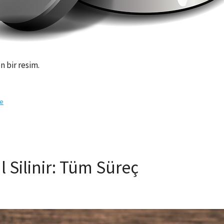
 bir resim.
te
l Silinir: Tüm Süreç