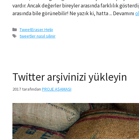
vardır. Ancak değerler bireyler arasında farklılık gösterd
arasında bile görünebilir! Ne yazık ki, hatta ... Devamını
o
Kategoriler
TweetEraser Help
Etiketler
tweetler nasıl silinir
Twitter arşivinizi yükleyin
2017
tarafından
PROJE AŞAMASI