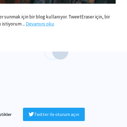
r sunmak için bir blog kullanıyor. TweetEraser için, bir
 istiyorum ...
Devamını oku
stikler
Twitter ile oturum açın