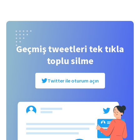
Geçmiş tweetleri tek tıkla
toplu silme
Twitter ile oturum açın