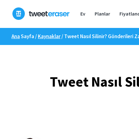
İçeriğe
geç
Ev
Planlar
Fiyatlan
Ana
Sayfa /
Kaynaklar
/
Tweet Nasıl Silinir? Gönderileri
Tweet Nasıl Si