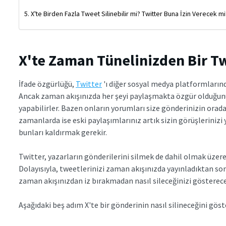
X'te Birden Fazla Tweet Silinebilir mi? Twitter Buna İzin Verecek mi
X'te Zaman Tünelinizden Bir Tw
İfade özgürlüğü,
Twitter
'ı diğer sosyal medya platformları
Ancak zaman akışınızda her şeyi paylaşmakta özgür olduğunuz g
yapabilirler. Bazen onların yorumları size gönderinizin orad
zamanlarda ise eski paylaşımlarınız artık sizin görüşlerinizi
bunları kaldırmak gerekir.
Twitter, yazarların gönderilerini silmek de dahil olmak üzere i
Dolayısıyla, tweetlerinizi zaman akışınızda yayınladıktan sonr
zaman akışınızdan iz bırakmadan nasıl sileceğinizi gösterece
Aşağıdaki beş adım X'te bir gönderinin nasıl silineceğini gös