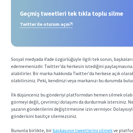
Geçmiş tweetleri tek tıkla toplu silme
Twitter ile oturum açın
Sosyal medyada ifade özgürlüğüyle ilgili tek sorun, başkaları
edememenizdir. Twitter'da herkesin istediğini paylaşmasına i
alabilirler. Bir marka hakkında Twitter'da herkese açık ola
olabilirsiniz. Peki, kendinizi veya markanızı bu durumda bulu
İlk düşünceniz bu gönderiyi platformdan hemen silmek olabil
görmeyi değil, çevrimiçi dolaşımı da durdurmak istersiniz. Ne 
yazarın gönderilerini değiştirmesine izin vermiyor. Dolayısıy
gönderisini basitçe silemezsiniz.
Bununla birlikte, bir
başkasının tweetlerini silmek
ve platfor