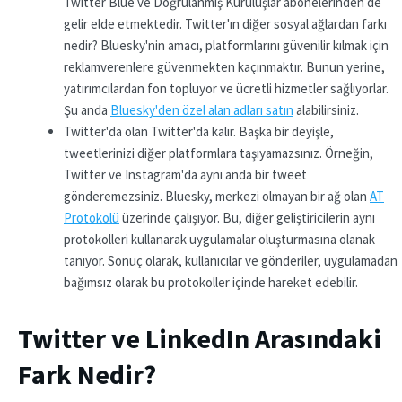
Twitter Blue ve Doğrulanmış Kuruluşlar abonelerinden de
gelir elde etmektedir. Twitter'ın diğer sosyal ağlardan farkı
nedir? Bluesky'nin amacı, platformlarını güvenilir kılmak için
reklamverenlere güvenmekten kaçınmaktır. Bunun yerine,
yatırımcılardan fon topluyor ve ücretli hizmetler sağlıyorlar.
Şu anda
Bluesky'den özel alan adları satın
alabilirsiniz.
Twitter'da olan Twitter'da kalır. Başka bir deyişle,
tweetlerinizi diğer platformlara taşıyamazsınız. Örneğin,
Twitter ve Instagram'da aynı anda bir tweet
gönderemezsiniz. Bluesky, merkezi olmayan bir ağ olan
AT
Protokolü
üzerinde çalışıyor. Bu, diğer geliştiricilerin aynı
protokolleri kullanarak uygulamalar oluşturmasına olanak
tanıyor. Sonuç olarak, kullanıcılar ve gönderiler, uygulamadan
bağımsız olarak bu protokoller içinde hareket edebilir.
Twitter ve LinkedIn Arasındaki
Fark Nedir?