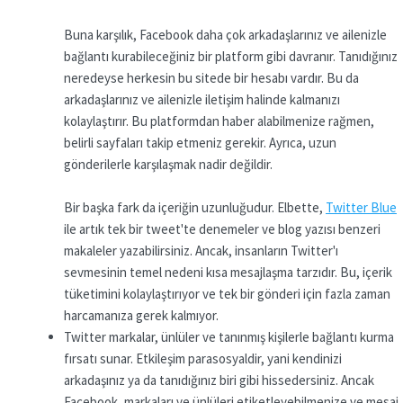
Buna karşılık, Facebook daha çok arkadaşlarınız ve ailenizle
bağlantı kurabileceğiniz bir platform gibi davranır. Tanıdığınız
neredeyse herkesin bu sitede bir hesabı vardır. Bu da
arkadaşlarınız ve ailenizle iletişim halinde kalmanızı
kolaylaştırır. Bu platformdan haber alabilmenize rağmen,
belirli sayfaları takip etmeniz gerekir. Ayrıca, uzun
gönderilerle karşılaşmak nadir değildir.
Bir başka fark da içeriğin uzunluğudur. Elbette,
Twitter Blue
ile artık tek bir tweet'te denemeler ve blog yazısı benzeri
makaleler yazabilirsiniz. Ancak, insanların Twitter'ı
sevmesinin temel nedeni kısa mesajlaşma tarzıdır. Bu, içerik
tüketimini kolaylaştırıyor ve tek bir gönderi için fazla zaman
harcamanıza gerek kalmıyor.
Twitter markalar, ünlüler ve tanınmış kişilerle bağlantı kurma
fırsatı sunar. Etkileşim parasosyaldir, yani kendinizi
arkadaşınız ya da tanıdığınız biri gibi hissedersiniz. Ancak
Facebook, markaları ve ünlüleri etiketleyebilmenize ve mesaj