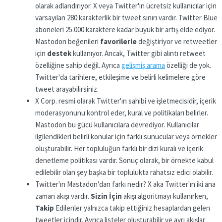
olarak adlandırıyor. X veya Twitter'ın ücretsiz kullanıcılar için
varsayılan 280 karakterlik bir tweet sınırı vardır. Twitter Blue
aboneleri 25.000 karaktere kadar büyük bir artış elde ediyor.
Mastodon beğenileri
favorilerle
değiştiriyor ve retweetler
için
destek
kullanıyor. Ancak, Twitter gibi alıntı retweet
özelliğine sahip değil. Ayrıca
gelişmiş arama
özelliği de yok.
Twitter'da tarihlere, etkileşime ve belirli kelimelere göre
tweet arayabilirsiniz.
X Corp. resmi olarak Twitter'ın sahibi ve işletmecisidir, içerik
moderasyonunu kontrol eder, kural ve politikaları belirler.
Mastodon bu gücü kullanıcılara devrediyor. Kullanıcılar
ilgilendikleri belirli konular için farklı sunucular veya örnekler
oluşturabilir. Her topluluğun farklı bir dizi kuralı ve içerik
denetleme politikası vardır. Sonuç olarak, bir örnekte kabul
edilebilir olan şey başka bir toplulukta rahatsız edici olabilir.
Twitter'ın Mastadon'dan farkı nedir? X aka Twitter'ın iki ana
zaman akışı vardır.
Sizin İçin
akışı algoritmayı kullanırken,
Takip
Edilenler yalnızca takip ettiğiniz hesaplardan gelen
tweetler içindir. Ayrıca listeler oluşturabilir ve ayrı akışlar