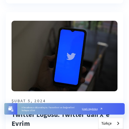
ŞUBAT 5, 2024
X hesabınızı düzenleyin. Tweetleri ve beğenileri
Şimdi Kaydolun
kolayca silin!
Twitter Logosu: Twitter'dan X'e
Evrim
Türkçe