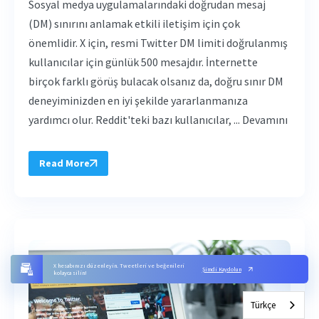
Sosyal medya uygulamalarındaki doğrudan mesaj
(DM) sınırını anlamak etkili iletişim için çok
önemlidir. X için, resmi Twitter DM limiti doğrulanmış
kullanıcılar için günlük 500 mesajdır. İnternette
birçok farklı görüş bulacak olsanız da, doğru sınır DM
deneyiminizden en iyi şekilde yararlanmanıza
yardımcı olur. Reddit'teki bazı kullanıcılar, ... Devamını
Read More
X hesabınızı düzenleyin. Tweetleri ve beğenileri
Şimdi Kaydolun
kolayca silin!
Türkçe