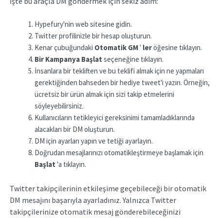
İşte bu araçla DM göndermek için sekiz adım:
Hypefury'nin web sitesine gidin.
Twitter profilinizle bir hesap oluşturun.
Kenar çubuğundaki
Otomatik GM
'
ler
öğesine tıklayın.
Bir Kampanya Başlat
seçeneğine tıklayın.
İnsanlara bir tekliften ve bu teklifi almak için ne yapmaları
gerektiğinden bahseden bir hediye tweet'i yazın. Örneğin,
ücretsiz bir ürün almak için sizi takip etmelerini
söyleyebilirsiniz.
Kullanıcıların tetikleyici gereksinimi tamamladıklarında
alacakları bir DM oluşturun.
DM için ayarları yapın ve tetiği ayarlayın.
Doğrudan mesajlarınızı otomatikleştirmeye başlamak için
Başlat
'a tıklayın.
Twitter takipçilerinin etkileşime geçebileceği bir otomatik
DM mesajını başarıyla ayarladınız. Yalnızca Twitter
takipçilerinize otomatik mesaj gönderebileceğinizi