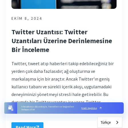
EKIM 8, 2024
Twitter Uzantısı: Twitter
Uzantıları Üzerine Derinlemesine
Bir İnceleme
Twitter, tweet atıp haberleri takip edebileceğiniz bir
yerden çok daha fazlasıdır; ağ oluşturma ve
markalaşma için bir araçtır. Ancak Twitter'ın geniş
kullanıcı tabanı ve sürekli içerik akışı, uygulamadaki
deneyiminizi yönetmeyi stresli hale getirebilir. Bu
durumda bir Twitter uzantısı işe yarar. Twitter
X hesabınızı düzenleyin. Tweetleri ve beğenileri
Şimdi Kaydolun
uzantıları, üçüncü taraf veya yerleşik araçlardır ...
kolayca silin!
Türkçe
Read More