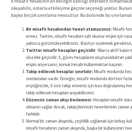
X misafir hesabının en belirgin özelliği interaktif olmamasıdır.
okuyabilir, onlarla etkileşime geçme seçeneği yoktur. Bunun 
başka birçok sınırlama mevcuttur. Bu bölümde bu sınırlama
Bir misafir hesabından tweet atamazsınız:
Misafir hes
ermez. Twitter, misafir hesabını salt okunur erişim için ta
yalnızca görüntüleyebilirsiniz. Basitçe söylemek gerekirse
Twitter misafir hesapları
geçicidir
: Yıllarca aktif kala
olsa bile geçicidir. X, görev hesaplarını oluşturulduktan yakl
erişim arıyorsanız, konuk hesabı kullanmaktan kaçının.
Takip edilecek hesaplar sınırlıdır:
Misafir modunda hesa
sınırlamaları vardır. Örneğin, misafir modunda dörtten fazl
eriştiğinizde, X size takip etmeniz için bazı doğrulanmış he
takip edilecek hesapları arayabilirsiniz.
Düzensiz zaman akışı beslemesi:
Hesapları misafir olar
olmanızı sağlar. Ancak, takipçilerinizin tweetlerinin zaman 
farklıdır.
Normal bir zaman akışında, çeşitlilik sağlamak için birkaç kull
misafir hesabının zaman akışında, başka bir kullanıcının twee