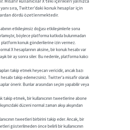
 Misafir kullanıcılar X'teki içerikleri yalnızca
yanı sıra, Twitter'daki konuk hesaplar için
lardan dördü özetlenmektedir.
abının etkileşimsiz doğası etkileşimlerle sona
sarlamıştır, böylece platforma katkıda bulunmadan
, platform konuk gönderilerine izin vermez.
n normal X hesaplarının aksine, bir konuk hesabı var
aşık bir ay sonra siler. Bu nedenle, platforma kalıcı
pları takip etmek heyecan vericidir, ancak bazı
a hesabı takip edemezsiniz. Twitter'a misafir olarak
saplar önerir. Bunlar arasından seçim yapabilir veya
ak takip etmek, bir kullanıcının tweetlerine abone
akışınızdaki düzeni normal zaman akışı akışından
anıcının tweetleri birbirini takip eder. Ancak, bir
tleri gösterilmeden önce belirli bir kullanıcının