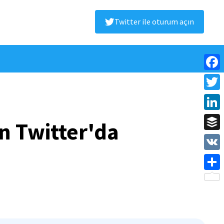
Twitter ile oturum açın
Face
Twitt
Linke
n Twitter'da
Buffe
VK
Shar