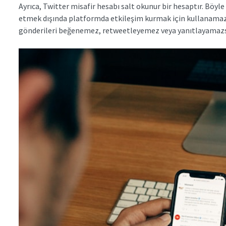
Ayrıca, Twitter misafir hesabı salt okunur bir hesaptır. Böyl
etmek dışında platformda etkileşim kurmak için kullanamazsı
gönderileri beğenemez, retweetleyemez veya yanıtlayamazs