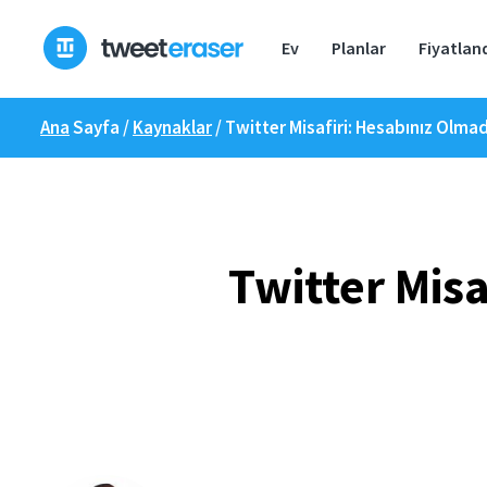
İçeriğe
geç
Ev
Planlar
Fiyatlan
Ana
Sayfa /
Kaynaklar
/
Twitter Misafiri: Hesabınız Olmad
Twitter Mis