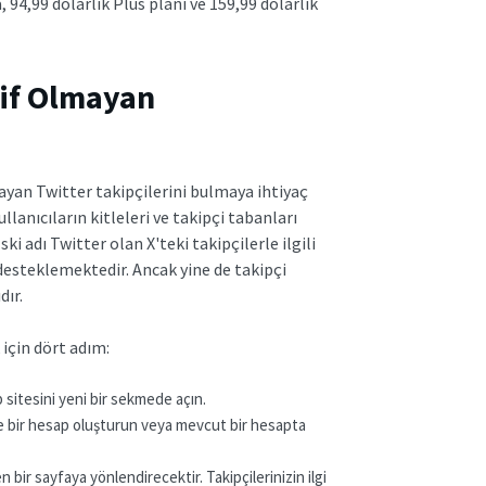
, 94,99 dolarlık Plus planı ve 159,99 dolarlık
tif Olmayan
ayan Twitter takipçilerini bulmaya ihtiyaç
llanıcıların kitleleri ve takipçi tabanları
 adı Twitter olan X'teki takipçilerle ilgili
desteklemektedir. Ancak yine de takipçi
dır.
 için dört adım:
b sitesini yeni bir sekmede açın.
 bir hesap oluşturun veya mevcut bir hesapta
 bir sayfaya yönlendirecektir. Takipçilerinizin ilgi