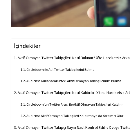
İçindekiler
Aktif Olmayan Twitter Takipçileri Nasıl Bulunur? X'te Hareketsiz Ark
Circleboom ile Atıl Twitter Takipçilerini Bulma
Audiense Kullanarak X'teki Aktif Olmayan Takipçilerinizi Bulma
Aktif Olmayan Twitter Takipçileri Nasıl Kaldırılır: X'teki Hareketsiz 
Circleboom'un Twitter Aracı ile Aktif Olmayan Takipçileri Kaldırın
Audiense Aktif Olmayan Takipçileri Kaldırmaya da Yardımcı Olur
Aktif Olmayan Twitter Takipçi Sayısı Nasıl Kontrol Edilir: X veya Twi