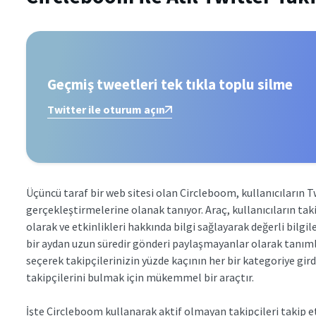
Geçmiş tweetleri tek tıkla toplu silme
Twitter ile oturum açın
Üçüncü taraf bir web sitesi olan Circleboom, kullanıcıların Tw
gerçekleştirmelerine olanak tanıyor. Araç, kullanıcıların ta
olarak ve etkinlikleri hakkında bilgi sağlayarak değerli bilgi
bir aydan uzun süredir gönderi paylaşmayanlar olarak tanımlı
seçerek takipçilerinizin yüzde kaçının her bir kategoriye gir
takipçilerini bulmak için mükemmel bir araçtır.
İşte Circleboom kullanarak aktif olmayan takipçileri takip e