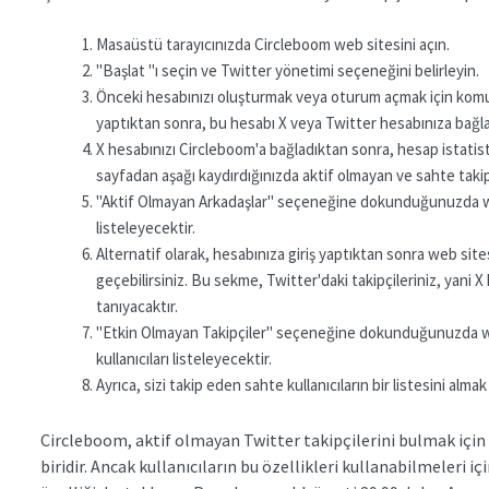
Masaüstü tarayıcınızda Circleboom web sitesini açın.
"Başlat "ı seçin ve Twitter yönetimi seçeneğini belirleyin.
Önceki hesabınızı oluşturmak veya oturum açmak için komut
yaptıktan sonra, bu hesabı X veya Twitter hesabınıza bağl
X hesabınızı Circleboom'a bağladıktan sonra, hesap istatist
sayfadan aşağı kaydırdığınızda aktif olmayan ve sahte takip
"Aktif Olmayan Arkadaşlar" seçeneğine dokunduğunuzda web
listeleyecektir.
Alternatif olarak, hesabınıza giriş yaptıktan sonra web s
geçebilirsiniz. Bu sekme, Twitter'daki takipçileriniz, yani X
tanıyacaktır.
"Etkin Olmayan Takipçiler" seçeneğine dokunduğunuzda web
kullanıcıları listeleyecektir.
Ayrıca, sizi takip eden sahte kullanıcıların bir listesini al
Circleboom, aktif olmayan Twitter takipçilerini bulmak için
biridir. Ancak kullanıcıların bu özellikleri kullanabilmeleri i