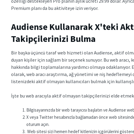
özelliği destekleyen Pro planın aylık ücreti 29.99 dolar. Ayrıca
Premium planı da bu aktiviteye izin veriyor.
Audiense Kullanarak X'teki Ak
Takipçilerinizi Bulma
Bir başka üçüncü taraf web hizmeti olan Audiense, aktif olm
duyan kişiler için sağlam bir seçenek sunuyor. Bu web aracı, ku
hakkında bilgi toplamalarına yardımcı olmaya odaklanıyor. Eski
olarak, web aracı araştırma, ağ yönetimi ve niş hedeflemeyi 
listenizdeki aktif olmayan kullanıcıları bulmak için kullanışlı
İşte bu web aracıyla aktif olmayan takipçilerinizi elde etmek
Bilgisayarınızda bir web tarayıcısı başlatın ve Audiense we
X veya Twitter hesabınızla bağlamadan önce web sitesinde
oturum açın.
Web sitesi sizi hemen hedef kitlenizin içgörülerini gösteren