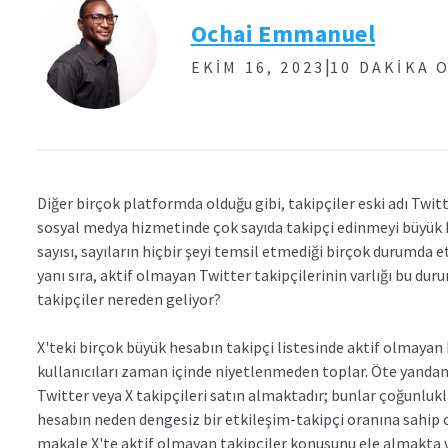
Ochai Emmanuel
|
EKIM 16, 2023
10 DAKIKA 
Diğer birçok platformda olduğu gibi, takipçiler eski adı Twitt
sosyal medya hizmetinde çok sayıda takipçi edinmeyi büyük b
sayısı, sayıların hiçbir şeyi temsil etmediği birçok durumda
yanı sıra, aktif olmayan Twitter takipçilerinin varlığı bu du
takipçiler nereden geliyor?
X'teki birçok büyük hesabın takipçi listesinde aktif olmayan k
kullanıcıları zaman içinde niyetlenmeden toplar. Öte yandan, 
Twitter veya X takipçileri satın almaktadır; bunlar çoğunlukl
hesabın neden dengesiz bir etkileşim-takipçi oranına sahip 
makale X'te aktif olmayan takipçiler konusunu ele almakta ve