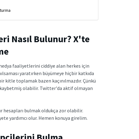
uşturma
ri Nasıl Bulunur? X'te
eme
medya faaliyetlerini ciddiye alan herkes için
anılsaması yaratırken büyümeye hiçbir katkıda
bir kitle toplamak bazen kaçınılmazdır. Çünkü
 kaybetmiş olabilir. Twitter'da aktif olmayan
r hesapları bulmak oldukça zor olabilir.
iyete yardımcı olur. Hemen konuya girelim.
ipçilerini Bulma