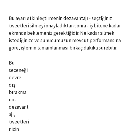
Bu ayarı etkinleştirmenin dezavantajı - seçtiğiniz
tweetleri silmeyi onayladıktan sonra - iş bitene kadar
ekranda beklemeniz gerektiğidir. Ne kadar silmek
istediğinize ve sunucumuzun mevcut performansına
göre, işlemin tamamlanması birkaç dakika sürebilir.
Bu
seçeneği
devre
dışı
bırakma
nın
dezavant
ajı,
tweetleri
nizin