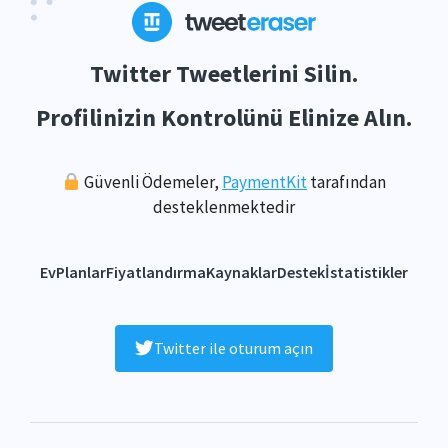
Twitter Tweetlerini Silin.
Profilinizin Kontrolünü Elinize Alın.
Güvenli Ödemeler,
PaymentKit
tarafından
desteklenmektedir
Ev
Planlar
Fiyatlandırma
Kaynaklar
Destek
İstatistikler
Twitter ile oturum açın