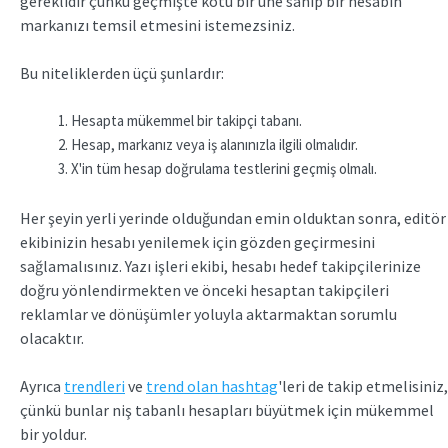
gereklidir çünkü geçmişte kötü bir üne sahip bir hesabın
markanızı temsil etmesini istemezsiniz.
Bu niteliklerden üçü şunlardır:
Hesapta mükemmel bir takipçi tabanı.
Hesap, markanız veya iş alanınızla ilgili olmalıdır.
X'in tüm hesap doğrulama testlerini geçmiş olmalı.
Her şeyin yerli yerinde olduğundan emin olduktan sonra, editör
ekibinizin hesabı yenilemek için gözden geçirmesini
sağlamalısınız. Yazı işleri ekibi, hesabı hedef takipçilerinize
doğru yönlendirmekten ve önceki hesaptan takipçileri
reklamlar ve dönüşümler yoluyla aktarmaktan sorumlu
olacaktır.
Ayrıca
trendleri
ve
trend olan hashtag
'leri de takip etmelisiniz,
çünkü bunlar niş tabanlı hesapları büyütmek için mükemmel
bir yoldur.