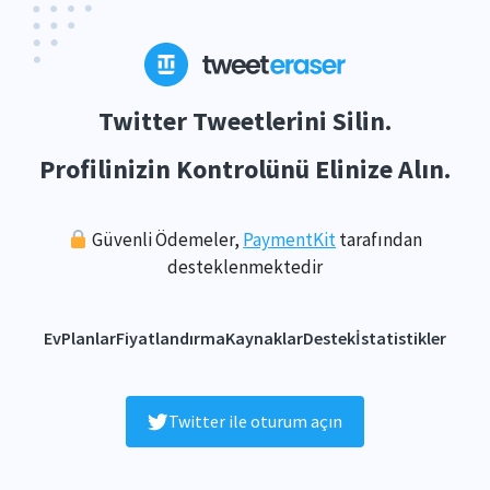
Twitter Tweetlerini Silin.
Profilinizin Kontrolünü Elinize Alın.
Güvenli Ödemeler,
PaymentKit
tarafından
desteklenmektedir
Ev
Planlar
Fiyatlandırma
Kaynaklar
Destek
İstatistikler
Twitter ile oturum açın