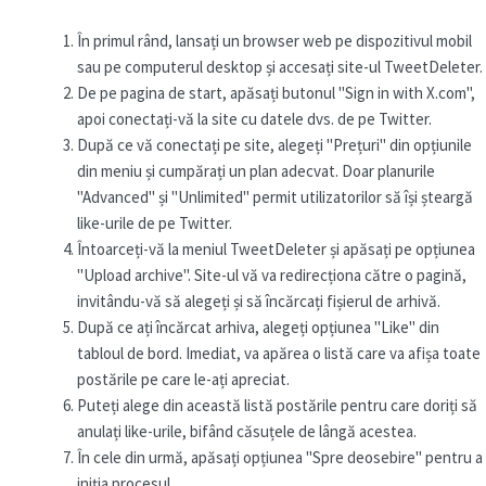
În primul rând, lansați un browser web pe dispozitivul mobil
sau pe computerul desktop și accesați site-ul TweetDeleter.
De pe pagina de start, apăsați butonul "Sign in with X.com",
apoi conectați-vă la site cu datele dvs. de pe Twitter.
După ce vă conectați pe site, alegeți "Prețuri" din opțiunile
din meniu și cumpărați un plan adecvat. Doar planurile
"Advanced" și "Unlimited" permit utilizatorilor să își șteargă
like-urile de pe Twitter.
Întoarceți-vă la meniul TweetDeleter și apăsați pe opțiunea
"Upload archive". Site-ul vă va redirecționa către o pagină,
invitându-vă să alegeți și să încărcați fișierul de arhivă.
După ce ați încărcat arhiva, alegeți opțiunea "Like" din
tabloul de bord. Imediat, va apărea o listă care va afișa toate
postările pe care le-ați apreciat.
Puteți alege din această listă postările pentru care doriți să
anulați like-urile, bifând căsuțele de lângă acestea.
În cele din urmă, apăsați opțiunea "Spre deosebire" pentru a
iniția procesul.