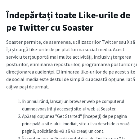
Îndepărtați toate Like-urile de
pe Twitter cu Soaster
Soaster permite, de asemenea, utilizatorilor Twitter sau X să
își șteargă like-urile de pe platforma social media. Acest
serviciu terț suportă mai multe activități, inclusiv ștergerea
posturilor, eliminarea reposturilor, programarea posturilor și
direcționarea audienței. Eliminarea like-urilor de pe acest site
de social media este destul de simplă cu această opțiune. Iată
câțiva pași de urmat.
În primul rând, lansați un browser web pe computerul
dumneavoastră și accesați site-ul web al Soaster.
Apăsați opțiunea "Get Started" (Începeți) de pe pagina
principală a site-ului. Imediat, site-ul va deschide o nouă
pagină, solicitându-vă să vă creați un cont.
În continuare, adăugați contul dvs. de Twitter sau X la