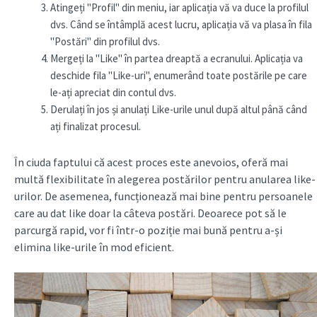
Atingeți "Profil" din meniu, iar aplicația vă va duce la profilul
dvs. Când se întâmplă acest lucru, aplicația vă va plasa în fila
"Postări" din profilul dvs.
Mergeți la "Like" în partea dreaptă a ecranului. Aplicația va
deschide fila "Like-uri", enumerând toate postările pe care
le-ați apreciat din contul dvs.
Derulați în jos și anulați Like-urile unul după altul până când
ați finalizat procesul.
În ciuda faptului că acest proces este anevoios, oferă mai
multă flexibilitate în alegerea postărilor pentru anularea like-
urilor. De asemenea, funcționează mai bine pentru persoanele
care au dat like doar la câteva postări. Deoarece pot să le
parcurgă rapid, vor fi într-o poziție mai bună pentru a-și
elimina like-urile în mod eficient.