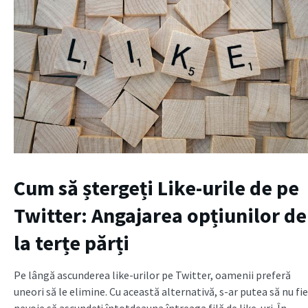
Cum să ștergeți Like-urile de pe
Twitter: Angajarea opțiunilor de
la terțe părți
Pe lângă ascunderea like-urilor pe Twitter, oamenii preferă
uneori să le elimine. Cu această alternativă, s-ar putea să nu fie
nevoie să ascundeți întotdeauna întreaga filă de like-uri. În