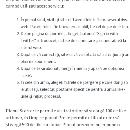
cum să utilizați acest serviciu:
În primul rând, vizitați site-ul TweetDelete în browserul dvs.
web. Puteți folosi fie browserul mobil, fie cel de pe desktop.
De pe pagina de pornire, atingeți butonul "Sign in with
Twitter", introduceți datele de conectare și conectați-vă la
site-ul web.
După ce vă conectați, site-ul vă va solicita să achiziționați un
plan de abonament.
După ce te-ai abonat, mergi în meniu și apasă pe opțiunea
"Like".
În cele din urmă, alegeți filtrele de ștergere pe care doriți să
le utilizați, selectați postările specifice pentru a anula like-
urile și inițiați procesul.
Planul Starter le permite utilizatorilor să șteargă 100 de like-
uri lunar, în timp ce planul Pro le permite utilizatorilor să
șteargă 500 de like-uri lunar. Planul premium nu impune o