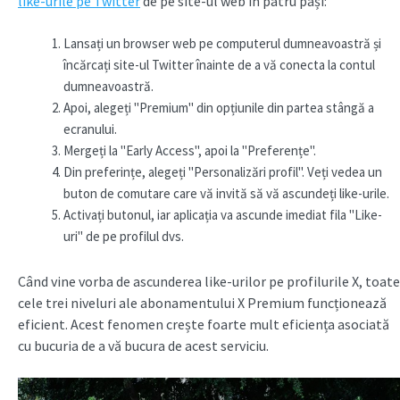
like-urile pe Twitter
de pe site-ul web în patru pași:
Lansați un browser web pe computerul dumneavoastră și
încărcați site-ul Twitter înainte de a vă conecta la contul
dumneavoastră.
Apoi, alegeți "Premium" din opțiunile din partea stângă a
ecranului.
Mergeți la "Early Access", apoi la "Preferențe".
Din preferințe, alegeți "Personalizări profil". Veți vedea un
buton de comutare care vă invită să vă ascundeți like-urile.
Activați butonul, iar aplicația va ascunde imediat fila "Like-
uri" de pe profilul dvs.
Când vine vorba de ascunderea like-urilor pe profilurile X, toate
cele trei niveluri ale abonamentului X Premium funcționează
eficient. Acest fenomen crește foarte mult eficiența asociată
cu bucuria de a vă bucura de acest serviciu.