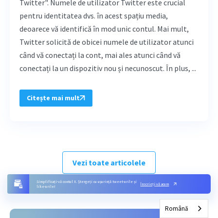
Twitter". Numele de utilizator Twitter este crucial
pentru identitatea dvs. în acest spațiu media,
deoarece vă identifică în mod unic contul. Mai mult,
Twitter solicită de obicei numele de utilizator atunci
când vă conectați la cont, mai ales atunci când vă
conectați la un dispozitiv nou și necunoscut. În plus, ...
Citește mai mult
Vezi toate articolele
Simplificați-vă contul X. Ștergeți cu ușurință tweet-urile și
Înscrieți-vă acum
like-urile!
Română