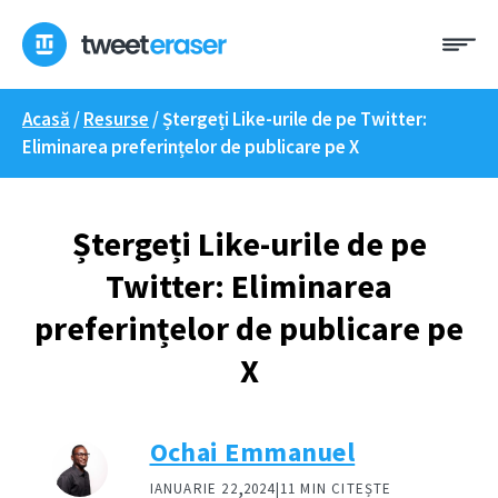
Treci
Me
la
conținut
Acasă
/
Resurse
/
Ștergeți Like-urile de pe Twitter:
Eliminarea preferințelor de publicare pe X
Ștergeți Like-urile de pe
Twitter: Eliminarea
preferințelor de publicare pe
X
Ochai Emmanuel
,
IANUARIE 22
2024|
11 MIN CITEȘTE