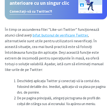
anterioare cu un singur clic
Conectați-vă cu Twitter
În timp ce ascunderea filei "Like-uri Twitter" funcționează
atunci când aveți
bifat butonul de verificare Twitter
,
alternativele sunt utile pentru utilizatorii neverificați. În
această situație, cea mai bună practică este să folosiți
întotdeauna funcția din aplicație. Deși această funcție este
extrem de incomodă pentru operațiunile în masă, ea oferă
totuși o soluție valabilă. Așadar, iată cum să eliminați manual
like-urile de pe Twitter:
Deschideți aplicația Twitter și conectați-vă la contul dvs.
folosind detaliile dvs. Imediat, aplicația vă va plasa pe pagina
dvs. de pornire.
De pe pagina principală, atingeți pictograma de profil din
colțul din stânga sus al ecranului. Va apărea un meniu.