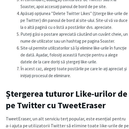
Soaster, apoi accesați panoul de bord de pe site.
Apăsați opțiunea "Delete Twitter Likes" (Șterge like-urile de
pe Twitter) din panoul de bord al site-ului. Site-ul vă va duce
la o altă pagină cu o listă a postărilor dvs. apreciate.
Puteți găsi o postare apreciată căutând un cuvânt cheie, un
nume de utilizator sau un hashtag pe pagina Soaster.
Site-ul permite utilizatorilor să își elimine like-urile în funcție
de dată. Așadar, folosiți această funcție pentru a alege
datele de la care doriți să ștergeți like-urile.
În acest caz, alegeți toate postările pe care le-ați apreciat și
inițiați procesul de eliminare.
Ștergerea tuturor Like-urilor de
pe Twitter cu TweetEraser
TweetEraser, un alt serviciu terț popular, este esențial pentru
a-i ajuta pe utilizatorii Twitter să elimine toate like-urile de pe