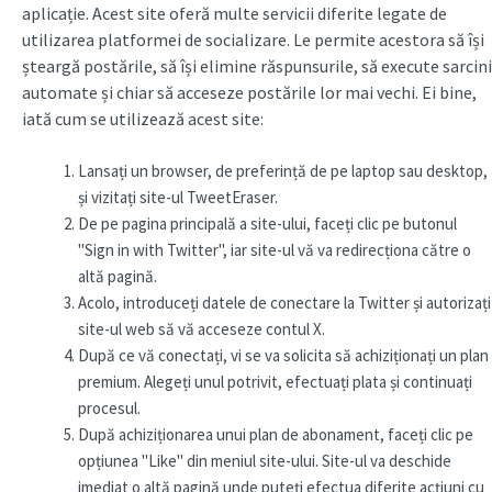
aplicație. Acest site oferă multe servicii diferite legate de
utilizarea platformei de socializare. Le permite acestora să își
șteargă postările, să își elimine răspunsurile, să execute sarcini
automate și chiar să acceseze postările lor mai vechi. Ei bine,
iată cum se utilizează acest site:
Lansați un browser, de preferință de pe laptop sau desktop,
și vizitați site-ul TweetEraser.
De pe pagina principală a site-ului, faceți clic pe butonul
"Sign in with Twitter", iar site-ul vă va redirecționa către o
altă pagină.
Acolo, introduceți datele de conectare la Twitter și autorizați
site-ul web să vă acceseze contul X.
După ce vă conectați, vi se va solicita să achiziționați un plan
premium. Alegeți unul potrivit, efectuați plata și continuați
procesul.
După achiziționarea unui plan de abonament, faceți clic pe
opțiunea "Like" din meniul site-ului. Site-ul va deschide
imediat o altă pagină unde puteți efectua diferite acțiuni cu