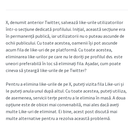
X, denumit anterior Twitter, salvează like-urile utilizatorilor
într-o secțiune dedicată profilului. Inițial, această secțiune era
în permanență publică, iar utilizatorii nu o puteau ascunde de
ochii publicului. Cu toate acestea, oamenii își pot ascunde
acum fila de like-uri de pe platformă. Cu toate acestea,
eliminarea like-urilor pe care nu le doriți pe profilul dvs. este
uneori preferabilă în loc să eliminați fila. Așadar, cum poate
cineva să șteargă like-urile de pe Twitter?
Pentru a elimina like-urile de pe X, puteți vizita fila Like-uri și
le puteți anula unul după altul. Cu toate acestea, puteți utiliza,
de asemenea, servicii terțe pentru a le elimina în masă. A doua
opțiune este de obicei mai convenabilă, mai ales dacă aveți
multe Like-uri de eliminat. Ei bine, acest post discută mai
multe alternative pentru a rezolva această problemă.