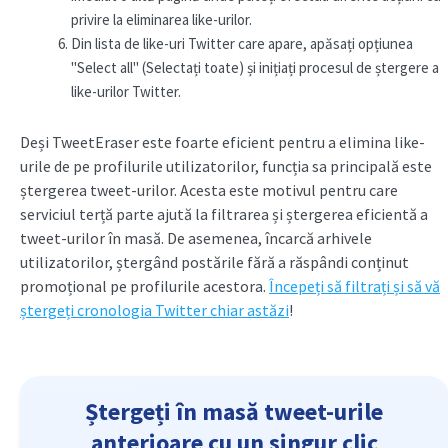
privire la eliminarea like-urilor.
Din lista de like-uri Twitter care apare, apăsați opțiunea
"Select all" (Selectați toate) și inițiați procesul de ștergere a
like-urilor Twitter.
Deși TweetEraser este foarte eficient pentru a elimina like-
urile de pe profilurile utilizatorilor, funcția sa principală este
ștergerea tweet-urilor. Acesta este motivul pentru care
serviciul terță parte ajută la filtrarea și ștergerea eficientă a
tweet-urilor în masă. De asemenea, încarcă arhivele
utilizatorilor, ștergând postările fără a răspândi conținut
promoțional pe profilurile acestora.
Începeți să filtrați și să vă
ștergeți cronologia Twitter chiar astăzi
!
Ștergeți în masă tweet-urile
anterioare cu un singur clic