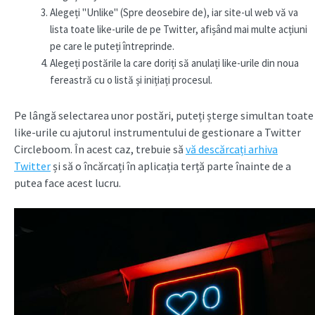
Alegeți "Unlike" (Spre deosebire de), iar site-ul web vă va
lista toate like-urile de pe Twitter, afișând mai multe acțiuni
pe care le puteți întreprinde.
Alegeți postările la care doriți să anulați like-urile din noua
fereastră cu o listă și inițiați procesul.
Pe lângă selectarea unor postări, puteți șterge simultan toate
like-urile cu ajutorul instrumentului de gestionare a Twitter
Circleboom. În acest caz, trebuie să
vă descărcați arhiva
Twitter
și să o încărcați în aplicația terță parte înainte de a
putea face acest lucru.