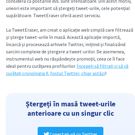
consideră că postările dvs. sunt ofensatoare. Din acest motiv,
uneori este important să ștergeți tweet-urile, cele potențial
supărătoare. TweetEraser oferă acest serviciu.
La TweetEraser, am creat o aplicație web simplă care filtrează
și șterge tweet-urile în masă. Această aplicație importă,
încarcă și procesează arhivele Twitter, inițiind și finalizând
sarcini complexe de ștergere a tweet-urilor. De asemenea,
instrumentul web nu răspândește promoții, ceea ce îl face
ideal pentru curățarea profilurilor.
Începeți să filtrați și să vă
curățați cronologia X, fostul Twitter, chiar astăzi
!
Ștergeți în masă tweet-urile
anterioare cu un singur clic
Conectați-vă cu Twitter