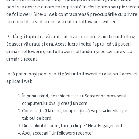
pentru a descrie dinamica implicată în câștigarea sau pierderea
de followeri. Site-ul web contracarează preocupările cu privire
la modul de a vedea cine v-a dat unfollow pe Twitter.
Pe lângă faptul că vă arată utilizatorii care v-au dat unfollow,
Soaster vă arată și ora. Acest lucru indică faptul că vă puteți
urmări followerii și unfollowerii, aflându-i și pe cei care v-au
urmărit recent.
Iată patru pași pentru a-ți găsi unfollowerii cu ajutorul acestei
aplicații web:
În primul rând, deschideți site-ul Soaster pe browserul
computerului dvs. și creați un cont.
Conectați-vă la cont, iar aplicația vă va plasa imediat pe
tabloul de bord.
Din tabloul de bord, faceți clic pe "New Engagements".
Apoi, accesați "Unfollowers recente".