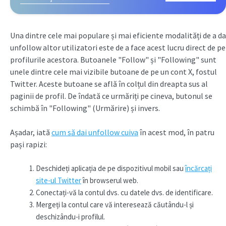
Una dintre cele mai populare și mai eficiente modalități de a da
unfollow altor utilizatori este de a face acest lucru direct de pe
profilurile acestora. Butoanele "Follow" și "Following" sunt
unele dintre cele mai vizibile butoane de pe un cont X, fostul
Twitter. Aceste butoane se află în colțul din dreapta sus al
paginii de profil. De îndată ce urmăriți pe cineva, butonul se
schimbă în "Following" (Urmărire) și invers.
Așadar, iată
cum să dai unfollow cuiva
în acest mod, în patru
pași rapizi:
Deschideți aplicația de pe dispozitivul mobil sau
încărcați
site-ul Twitter
în browserul web.
Conectați-vă la contul dvs. cu datele dvs. de identificare.
Mergeți la contul care vă interesează căutându-l și
deschizându-i profilul.