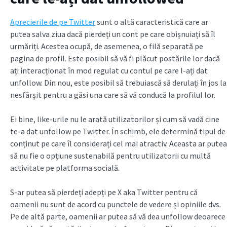
Aprecierile de pe Twitter
sunt o altă caracteristică care ar
putea salva ziua dacă pierdeți un cont pe care obișnuiați să îl
urmăriți. Acestea ocupă, de asemenea, o filă separată pe
pagina de profil. Este posibil să vă fi plăcut postările lor dacă
ați interacționat în mod regulat cu contul pe care l-ați dat
unfollow. Din nou, este posibil să trebuiască să derulați în jos la
nesfârșit pentru a găsi una care să vă conducă la profilul lor.
Ei bine, like-urile nu le arată utilizatorilor și cum să vadă cine
te-a dat unfollow pe Twitter. În schimb, ele determină tipul de
conținut pe care îl considerați cel mai atractiv. Aceasta ar putea
să nu fie o opțiune sustenabilă pentru utilizatorii cu multă
activitate pe platforma socială.
S-ar putea să pierdeți adepți pe X aka Twitter pentru că
oamenii nu sunt de acord cu punctele de vedere și opiniile dvs.
Pe de altă parte, oamenii ar putea să vă dea unfollow deoarece