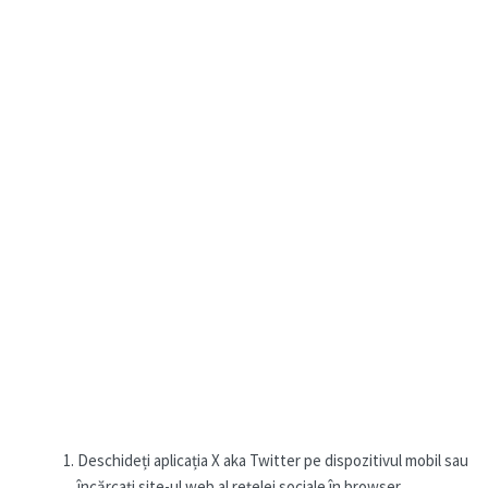
Deschideți aplicația X aka Twitter pe dispozitivul mobil sau
încărcați site-ul web al rețelei sociale în browser.