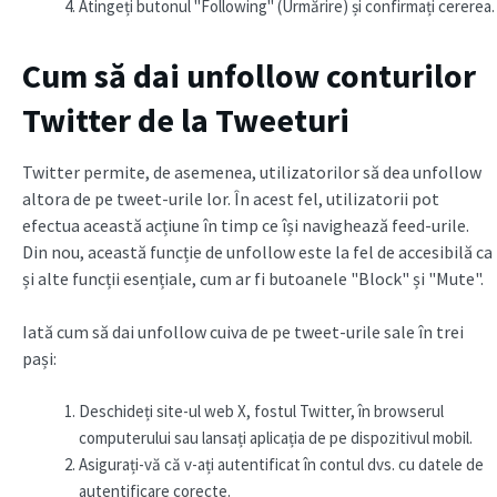
Atingeți butonul "Following" (Urmărire) și confirmați cererea.
Cum să dai unfollow conturilor
Twitter de la Tweeturi
Twitter permite, de asemenea, utilizatorilor să dea unfollow
altora de pe tweet-urile lor. În acest fel, utilizatorii pot
efectua această acțiune în timp ce își navighează feed-urile.
Din nou, această funcție de unfollow este la fel de accesibilă ca
și alte funcții esențiale, cum ar fi butoanele "Block" și "Mute".
Iată cum să dai unfollow cuiva de pe tweet-urile sale în trei
pași:
Deschideți site-ul web X, fostul Twitter, în browserul
computerului sau lansați aplicația de pe dispozitivul mobil.
Asigurați-vă că v-ați autentificat în contul dvs. cu datele de
autentificare corecte.