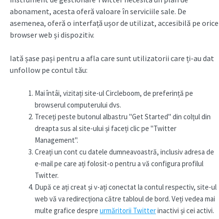
abonament, acesta oferă valoare în serviciile sale. De
asemenea, oferă o interfață ușor de utilizat, accesibilă pe orice
browser web și dispozitiv.
Iată șase pași pentru a afla care sunt utilizatorii care ți-au dat
unfollow pe contul tău:
Mai întâi, vizitați site-ul Circleboom, de preferință pe
browserul computerului dvs.
Treceți peste butonul albastru "Get Started" din colțul din
dreapta sus al site-ului și faceți clic pe "Twitter
Management".
Creați un cont cu datele dumneavoastră, inclusiv adresa de
e-mail pe care ați folosit-o pentru a vă configura profilul
Twitter.
După ce ați creat și v-ați conectat la contul respectiv, site-ul
web vă va redirecționa către tabloul de bord. Veți vedea mai
multe grafice despre
urmăritorii Twitter
inactivi și cei activi.