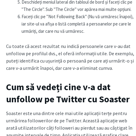
Deschideți meniul lateral din tabloul de bord și faceți clic pe
"The Circle". Sub "The Circle" vor apărea mai multe opțiuni.
Faceți clic pe "Not Following Back" (Nu vă urmăresc înapoi),
iar site-ul va afișa o listă completă a persoanelor pe care le
urmăriți, dar care nu vă urmăresc.
Cu toate că acest rezultat nu indică persoanele care v-au dat
unfollow pe profilul dvs., el oferă informații utile. De exemplu,
puteți identifica cu ușurință o persoană pe care ați urmărit-o și
care v-a urmărit înapoi, dar care v-a eliminat cumva.
Cum să vedeți cine v-a dat
unfollow pe Twitter cu Soaster
Soaster este una dintre cele mai utile aplicații terțe pentru
urmărirea followerilor de pe Twitter. Această aplicație web
arată utilizatorilor câți followeri au pierdut sau au câștigat în
anumite intervale de timp. Aplicația utilizează grafice clare