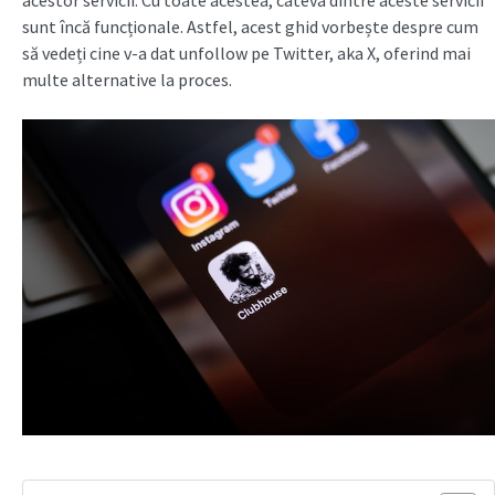
acestor servicii. Cu toate acestea, câteva dintre aceste servicii
sunt încă funcționale. Astfel, acest ghid vorbește despre cum
să vedeți cine v-a dat unfollow pe Twitter, aka X, oferind mai
multe alternative la proces.