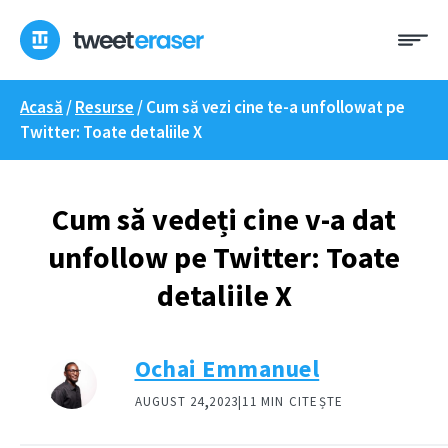
Treci
Me
la
conținut
Acasă
/
Resurse
/
Cum să vezi cine te-a unfollowat pe
Twitter: Toate detaliile X
Cum să vedeți cine v-a dat
unfollow pe Twitter: Toate
detaliile X
Ochai Emmanuel
,
AUGUST 24
2023|
11 MIN CITEȘTE