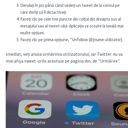
Derulați în jos până când vedeți un tweet de la contul pe
care doriți să îl dezactivați.
Faceți clic pe cele trei puncte din colțul din dreapta sus al
mesajului sau al tweet-ului. Aplicația va scoate la iveală mai
multe opțiuni.
Faceți clic pe prima opțiune, "Unfollow @[nume utilizator].
Imediat, veți anula urmărirea utilizatorului, iar Twitter nu va
mai afișa tweet-urile acestuia pe pagina dvs. de "Urmărire".