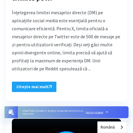
Înțelegerea limitei mesajelor directe (DM) pe
aplicațiile social media este esențială pentru o
comunicare eficientă. Pentru X, limita oficială a
mesajelor directe pe Twitter este de 500 de mesaje pe
zi pentru utilizatorii verificați. Deși veți găsi multe
opinii divergente online, limita precisă vă ajută să
profitați la maximum de experiența DM. Unii
utilizatori de pe Reddit speculează că ...
Citește mai mult
Simplificați-vă contul X. Ștergeți cu ușurință tweet-urile și
Înscrieți-vă acum
like-urile!
Română