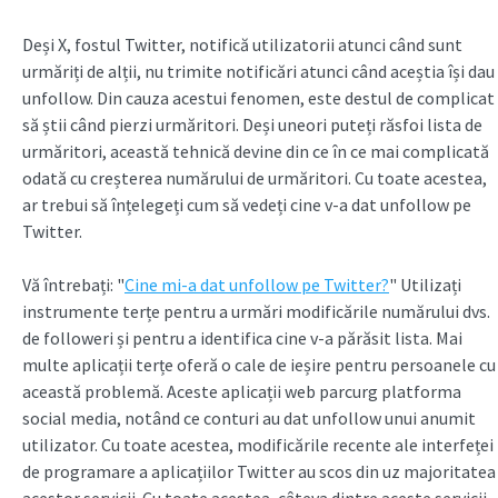
Deși X, fostul Twitter, notifică utilizatorii atunci când sunt
urmăriți de alții, nu trimite notificări atunci când aceștia își dau
unfollow. Din cauza acestui fenomen, este destul de complicat
să știi când pierzi urmăritori. Deși uneori puteți răsfoi lista de
urmăritori, această tehnică devine din ce în ce mai complicată
odată cu creșterea numărului de urmăritori. Cu toate acestea,
ar trebui să înțelegeți cum să vedeți cine v-a dat unfollow pe
Twitter.
Vă întrebați: "
Cine mi-a dat unfollow pe Twitter?
" Utilizați
instrumente terțe pentru a urmări modificările numărului dvs.
de followeri și pentru a identifica cine v-a părăsit lista. Mai
multe aplicații terțe oferă o cale de ieșire pentru persoanele cu
această problemă. Aceste aplicații web parcurg platforma
social media, notând ce conturi au dat unfollow unui anumit
utilizator. Cu toate acestea, modificările recente ale interfeței
de programare a aplicațiilor Twitter au scos din uz majoritatea