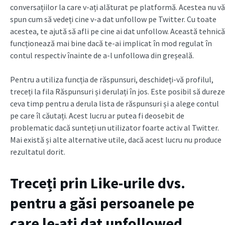
conversațiilor la care v-ați alăturat pe platformă. Acestea nu vă
spun cum să vedeți cine v-a dat unfollow pe Twitter. Cu toate
acestea, te ajută să afli pe cine ai dat unfollow. Această tehnică
funcționează mai bine dacă te-ai implicat în mod regulat în
contul respectiv înainte de a-l unfollowa din greșeală.
Pentru a utiliza funcția de răspunsuri, deschideți-vă profilul,
treceți la fila Răspunsuri și derulați în jos. Este posibil să dureze
ceva timp pentru a derula lista de răspunsuri și a alege contul
pe care îl căutați. Acest lucru ar putea fi deosebit de
problematic dacă sunteți un utilizator foarte activ al Twitter.
Mai există și alte alternative utile, dacă acest lucru nu produce
rezultatul dorit.
Treceți prin Like-urile dvs.
pentru a găsi persoanele pe
care le-ați dat unfollowed