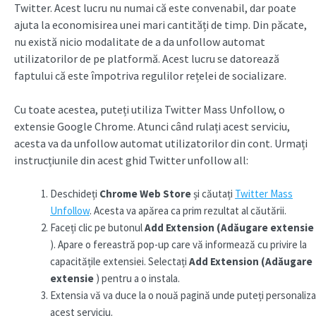
Twitter. Acest lucru nu numai că este convenabil, dar poate
ajuta la economisirea unei mari cantități de timp. Din păcate,
nu există nicio modalitate de a da unfollow automat
utilizatorilor de pe platformă. Acest lucru se datorează
faptului că este împotriva regulilor rețelei de socializare.
Cu toate acestea, puteți utiliza Twitter Mass Unfollow, o
extensie Google Chrome. Atunci când rulați acest serviciu,
acesta va da unfollow automat utilizatorilor din cont. Urmați
instrucțiunile din acest ghid Twitter unfollow all:
Deschideți
Chrome Web Store
și căutați
Twitter Mass
Unfollow
. Acesta va apărea ca prim rezultat al căutării.
Faceți clic pe butonul
Add Extension (Adăugare extensie
). Apare o fereastră pop-up care vă informează cu privire la
capacitățile extensiei. Selectați
Add Extension (Adăugare
extensie
) pentru a o instala.
Extensia vă va duce la o nouă pagină unde puteți personaliza
acest serviciu.