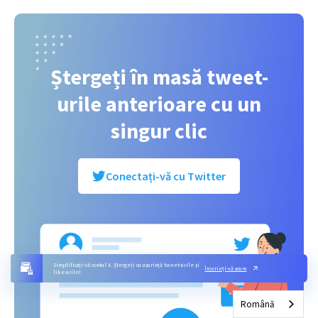
Ștergeți în masă tweet-
urile anterioare cu un
singur clic
Conectați-vă cu Twitter
Simplificați-vă contul X. Ștergeți cu ușurință tweet-urile și
Înscrieți-vă acum
like-urile!
Română