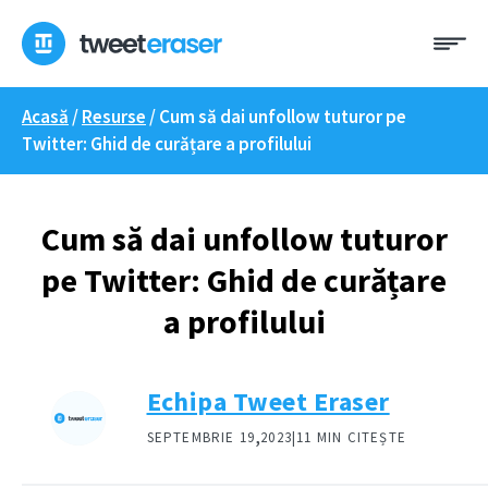
Treci
Me
la
conținut
Acasă
/
Resurse
/
Cum să dai unfollow tuturor pe
Twitter: Ghid de curățare a profilului
Cum să dai unfollow tuturor
pe Twitter: Ghid de curățare
a profilului
Echipa Tweet Eraser
,
SEPTEMBRIE 19
2023|
11 MIN CITEȘTE