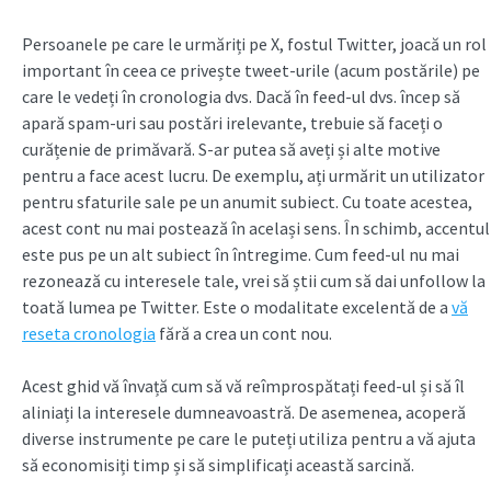
Persoanele pe care le urmăriți pe X, fostul Twitter, joacă un rol
important în ceea ce privește tweet-urile (acum postările) pe
care le vedeți în cronologia dvs. Dacă în feed-ul dvs. încep să
apară spam-uri sau postări irelevante, trebuie să faceți o
curățenie de primăvară. S-ar putea să aveți și alte motive
pentru a face acest lucru. De exemplu, ați urmărit un utilizator
pentru sfaturile sale pe un anumit subiect. Cu toate acestea,
acest cont nu mai postează în același sens. În schimb, accentul
este pus pe un alt subiect în întregime. Cum feed-ul nu mai
rezonează cu interesele tale, vrei să știi cum să dai unfollow la
toată lumea pe Twitter. Este o modalitate excelentă de a
vă
reseta cronologia
fără a crea un cont nou.
Acest ghid vă învață cum să vă reîmprospătați feed-ul și să îl
aliniați la interesele dumneavoastră. De asemenea, acoperă
diverse instrumente pe care le puteți utiliza pentru a vă ajuta
să economisiți timp și să simplificați această sarcină.