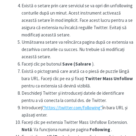
Există o setare prin care serviciul se va opri din unfollowing
conturile după un minut. Acest instrument activează
această setare în mod implicit. Face acest lucru pentru a se
asigura că extensia nu încalcă regulile Twitter. Evitați să
modificați această setare.
Următoarea setare va reîncărca pagina după ce extensia va
dezarhiva conturile cu succes. Nu trebuie să modificați
această setare.
Faceți clic pe butonul
Save (Salvare
).
Există o pictogramă care arată ca o piesă de puzzle lângă
bara URL. Faceți clic pe ea și fixați
Twitter Mass Unfollow
pentru ca extensia să devină vizibilă.
Deschideți Twitter și introduceți datele de identificare
pentru a vă conecta la contul dvs. de Twitter.
Introduceți
"https://twitter.com/following"
în bara URL și
apăsați enter.
Faceți clic pe extensia Twitter Mass Unfollow Extension.
Notă
: Va funcționa numai pe pagina
Following
.