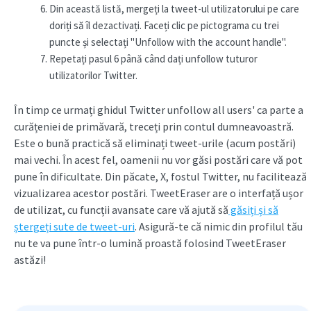
Din această listă, mergeți la tweet-ul utilizatorului pe care
doriți să îl dezactivați. Faceți clic pe pictograma cu trei
puncte și selectați "Unfollow with the account handle".
Repetați pasul 6 până când dați unfollow tuturor
utilizatorilor Twitter.
În timp ce urmați ghidul Twitter unfollow all users' ca parte a
curățeniei de primăvară, treceți prin contul dumneavoastră.
Este o bună practică să eliminați tweet-urile (acum postări)
mai vechi. În acest fel, oamenii nu vor găsi postări care vă pot
pune în dificultate. Din păcate, X, fostul Twitter, nu facilitează
vizualizarea acestor postări. TweetEraser are o interfață ușor
de utilizat, cu funcții avansate care vă ajută să
găsiți și să
ștergeți sute de tweet-uri
. Asigură-te că nimic din profilul tău
nu te va pune într-o lumină proastă folosind TweetEraser
astăzi!