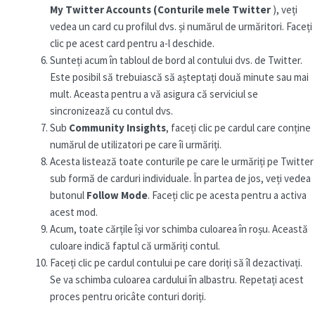
My Twitter Accounts (Conturile mele Twitter
), veți
vedea un card cu profilul dvs. și numărul de urmăritori. Faceți
clic pe acest card pentru a-l deschide.
Sunteți acum în tabloul de bord al contului dvs. de Twitter.
Este posibil să trebuiască să așteptați două minute sau mai
mult. Aceasta pentru a vă asigura că serviciul se
sincronizează cu contul dvs.
Sub
Community Insights
, faceți clic pe cardul care conține
numărul de utilizatori pe care îi urmăriți.
Acesta listează toate conturile pe care le urmăriți pe Twitter
sub formă de carduri individuale. În partea de jos, veți vedea
butonul
Follow Mode
. Faceți clic pe acesta pentru a activa
acest mod.
Acum, toate cărțile își vor schimba culoarea în roșu. Această
culoare indică faptul că urmăriți contul.
Faceți clic pe cardul contului pe care doriți să îl dezactivați.
Se va schimba culoarea cardului în albastru. Repetați acest
proces pentru oricâte conturi doriți.