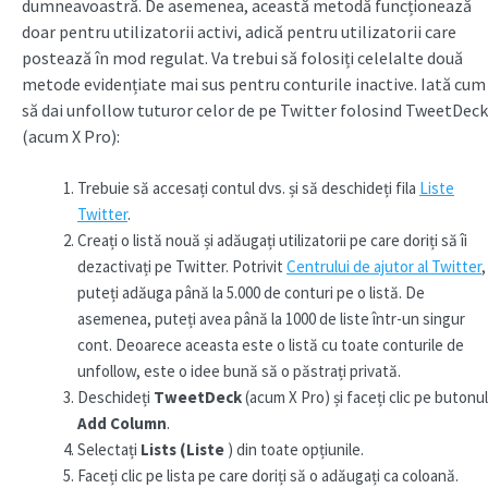
dumneavoastră. De asemenea, această metodă funcționează
doar pentru utilizatorii activi, adică pentru utilizatorii care
postează în mod regulat. Va trebui să folosiți celelalte două
metode evidențiate mai sus pentru conturile inactive. Iată cum
să dai unfollow tuturor celor de pe Twitter folosind TweetDeck
(acum X Pro):
Trebuie să accesați contul dvs. și să deschideți fila
Liste
Twitter
.
Creați o listă nouă și adăugați utilizatorii pe care doriți să îi
dezactivați pe Twitter. Potrivit
Centrului de ajutor al Twitter
,
puteți adăuga până la 5.000 de conturi pe o listă. De
asemenea, puteți avea până la 1000 de liste într-un singur
cont. Deoarece aceasta este o listă cu toate conturile de
unfollow, este o idee bună să o păstrați privată.
Deschideți
TweetDeck
(acum X Pro) și faceți clic pe butonul
Add Column
.
Selectați
Lists (Liste
) din toate opțiunile.
Faceți clic pe lista pe care doriți să o adăugați ca coloană.