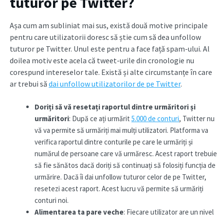
tuturor pe Twitter?
Așa cum am subliniat mai sus, există două motive principale
pentru care utilizatorii doresc să știe cum să dea unfollow
tuturor pe Twitter. Unul este pentru a face față spam-ului. Al
doilea motiv este acela că tweet-urile din cronologie nu
corespund intereselor tale. Există și alte circumstanțe în care
ar trebui să
dai unfollow utilizatorilor de pe Twitter
.
Doriți să vă resetați raportul dintre urmăritori și
urmăritori
: După ce ați urmărit
5.000 de conturi
, Twitter nu
vă va permite să urmăriți mai mulți utilizatori. Platforma va
verifica raportul dintre conturile pe care le urmăriți și
numărul de persoane care vă urmăresc. Acest raport trebuie
să fie sănătos dacă doriți să continuați să folosiți funcția de
urmărire. Dacă îi dai unfollow tuturor celor de pe Twitter,
resetezi acest raport. Acest lucru vă permite să urmăriți
conturi noi.
Alimentarea ta pare veche
: Fiecare utilizator are un nivel