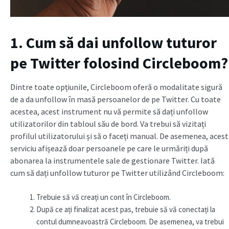
1. Cum să dai unfollow tuturor
pe Twitter folosind Circleboom?
Dintre toate opțiunile, Circleboom oferă o modalitate sigură
de a da unfollow în masă persoanelor de pe Twitter. Cu toate
acestea, acest instrument nu vă permite să dați unfollow
utilizatorilor din tabloul său de bord. Va trebui să vizitați
profilul utilizatorului și să o faceți manual. De asemenea, acest
serviciu afișează doar persoanele pe care le urmăriți după
abonarea la instrumentele sale de gestionare Twitter. Iată
cum să dați unfollow tuturor pe Twitter utilizând Circleboom:
Trebuie să vă creați un cont în Circleboom.
După ce ați finalizat acest pas, trebuie să vă conectați la
contul dumneavoastră Circleboom. De asemenea, va trebui