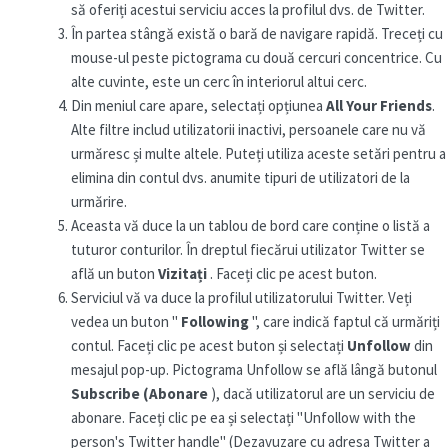
să oferiți acestui serviciu acces la profilul dvs. de Twitter.
În partea stângă există o bară de navigare rapidă. Treceți cu
mouse-ul peste pictograma cu două cercuri concentrice. Cu
alte cuvinte, este un cerc în interiorul altui cerc.
Din meniul care apare, selectați opțiunea
All Your Friends
.
Alte filtre includ utilizatorii inactivi, persoanele care nu vă
urmăresc și multe altele. Puteți utiliza aceste setări pentru a
elimina din contul dvs. anumite tipuri de utilizatori de la
urmărire.
Aceasta vă duce la un tablou de bord care conține o listă a
tuturor conturilor. În dreptul fiecărui utilizator Twitter se
află un buton
Vizitați
. Faceți clic pe acest buton.
Serviciul vă va duce la profilul utilizatorului Twitter. Veți
vedea un buton "
Following
", care indică faptul că urmăriți
contul. Faceți clic pe acest buton și selectați
Unfollow
din
mesajul pop-up. Pictograma Unfollow se află lângă butonul
Subscribe (Abonare
), dacă utilizatorul are un serviciu de
abonare. Faceți clic pe ea și selectați "Unfollow with the
person's Twitter handle" (Dezavuzare cu adresa Twitter a