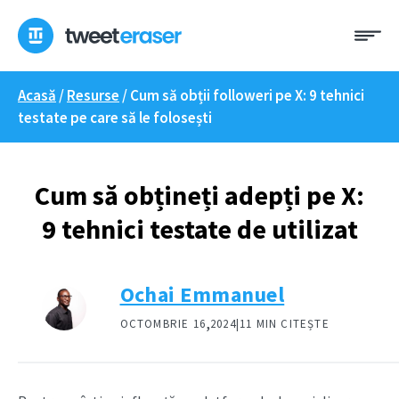
Treci
Me
la
conținut
Acasă
/
Resurse
/
Cum să obții followeri pe X: 9 tehnici
testate pe care să le folosești
Cum să obțineți adepți pe X:
9 tehnici testate de utilizat
Ochai Emmanuel
,
OCTOMBRIE 16
2024|
11 MIN CITEȘTE