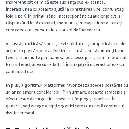
Indiferent cât de mică este audiența dvs. existentă,
interacțiunea cu aceasta ajută la construirea unei comunități
loiale pe X. În primul rând, interacționând cu audiența dvs. și
răspunzând la răspunsuri, mențiuni și mesaje directe, puteți
crea conexiuni personale și consolida încrederea.
Această practică vă sporește vizibilitatea și amplifică raza de
acțiune a postărilor dvs. De fiecare dată când răspundeți la un
tweet, mai multe persoane vă pot descoperi și urmări profilul.
Prin interacțiunea cu ceilalți, îi încurajați să interacționeze cu
conținutul dvs.
În plus, algoritmul platformei favorizează adesea postările cu
un angajament considerabil. Prin urmare, această strategie și
efectul care decurge din aceasta vă împing și reach-ul. În
general, veți atrage adepți organici care consideră conținutul
dvs. interesant.