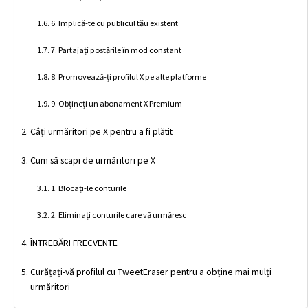
6. Implică-te cu publicul tău existent
7. Partajați postările în mod constant
8. Promovează-ți profilul X pe alte platforme
9. Obțineți un abonament X Premium
Câți urmăritori pe X pentru a fi plătit
Cum să scapi de urmăritori pe X
1. Blocați-le conturile
2. Eliminați conturile care vă urmăresc
ÎNTREBĂRI FRECVENTE
Curățați-vă profilul cu TweetEraser pentru a obține mai mulți
urmăritori