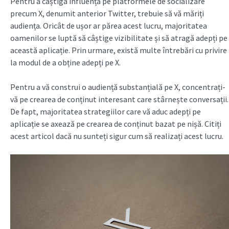
Pentru a câștiga influență pe platformele de socializare
precum X, denumit anterior Twitter, trebuie să vă măriți
audiența. Oricât de ușor ar părea acest lucru, majoritatea
oamenilor se luptă să câștige vizibilitate și să atragă adepți pe
această aplicație. Prin urmare, există multe întrebări cu privire
la modul de a obține adepți pe X.
Pentru a vă construi o audiență substanțială pe X, concentrați-
vă pe crearea de conținut interesant care stârnește conversații.
De fapt, majoritatea strategiilor care vă aduc adepți pe
aplicație se axează pe crearea de conținut bazat pe nișă. Citiți
acest articol dacă nu sunteți sigur cum să realizați acest lucru.