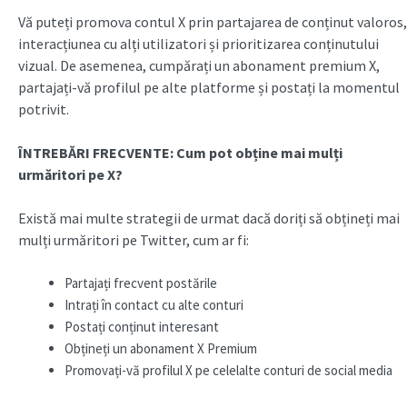
Vă puteți promova contul X prin partajarea de conținut valoros,
interacțiunea cu alți utilizatori și prioritizarea conținutului
vizual. De asemenea, cumpărați un abonament premium X,
partajați-vă profilul pe alte platforme și postați la momentul
potrivit.
ÎNTREBĂRI FRECVENTE: Cum pot obține mai mulți
urmăritori pe X?
Există mai multe strategii de urmat dacă doriți să obțineți mai
mulți urmăritori pe Twitter, cum ar fi:
Partajați frecvent postările
Intrați în contact cu alte conturi
Postați conținut interesant
Obțineți un abonament X Premium
Promovați-vă profilul X pe celelalte conturi de social media