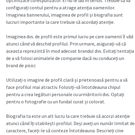
optimizate corespunzător. Ei nu le iau în serios. Trebuie să vă
configurați contul pentru a atrage atenția oamenilor.
Imaginea bannerului, imaginea de profil și biografia sunt
lucruri importante la care trebuie să acordați atenție.
Imaginea dvs. de profil este primul lucru pe care oamenii îl văd
atunci când vă deschid profilul. Prin urmare, asigurați-vă că
aceasta reprezintă în mod adecvat brandul dvs. Evitați tentația
de a vă folosi animalele de companie dacă nu conduceți un
brand de pisici.
Utilizați o imagine de profil clară și prietenoasă pentru a vă
face profilul mai atractiv. Folosiți-vă întotdeauna chipul
pentru a crea legături personale cu urmăritorii dvs. Optați
pentru o fotografie cu un fundal curat și colorat.
Biografia ta este un alt lucru la care trebuie să acorzi atenție
atunci când îți stabilești profilul. Deși aveți un număr limitat de
caractere, faceți-le să conteze întotdeauna. Descrieți cine