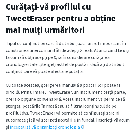
Curățați-vă profilul cu
TweetEraser pentru a obține
mai mulți urmăritori
Tipul de conținut pe care îl distribui joacă un rol important în
construirea unei comunități de adepți X reali. Atunci când te uiți
la cum să obții adepți pe X, ia în considerare curățarea
cronologiei tale. Ștergeți astfel de postări dacă ați distribuit
conținut care vă poate afecta reputația.
Cu toate acestea, ștergerea manuală a postărilor poate fi
dificilă. Prin urmare, TweetEraser, un instrument terță parte,
oferă o opțiune convenabilă. Acest instrument vă permite să
ștergeți postările în masă sau să filtrați conținutul de pe
profilul dvs. TweetEraser vă permite să configurați sarcini
automate și să vă ștergeți postările în fundal. Înscrieți-vă acum
și
începeți să vă organizați cronologia X
!