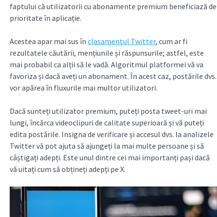
faptului că utilizatorii cu abonamente premium beneficiază de
prioritate în aplicație.
Acestea apar mai sus în
clasamentul Twitter
, cum ar fi
rezultatele căutării, mențiunile și răspunsurile; astfel, este
mai probabil ca alții să le vadă. Algoritmul platformei vă va
favoriza și dacă aveți un abonament. În acest caz, postările dvs.
vor apărea în fluxurile mai multor utilizatori.
Dacă sunteți utilizator premium, puteți posta tweet-uri mai
lungi, încărca videoclipuri de calitate superioară și vă puteți
edita postările. Insigna de verificare și accesul dvs. la analizele
Twitter vă pot ajuta să ajungeți la mai multe persoane și să
câștigați adepți. Este unul dintre cei mai importanți pași dacă
vă uitați cum să obțineți adepți pe X.