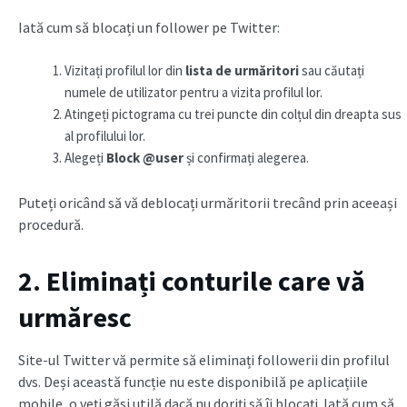
Iată cum să blocați un follower pe Twitter:
Vizitați profilul lor din
lista de urmăritori
sau căutați
numele de utilizator pentru a vizita profilul lor.
Atingeți pictograma cu trei puncte din colțul din dreapta sus
al profilului lor.
Alegeți
Block @user
și confirmați alegerea.
Puteți oricând să vă deblocați urmăritorii trecând prin aceeași
procedură.
2. Eliminați conturile care vă
urmăresc
Site-ul Twitter vă permite să eliminați followerii din profilul
dvs. Deși această funcție nu este disponibilă pe aplicațiile
mobile, o veți găsi utilă dacă nu doriți să îi blocați. Iată cum să