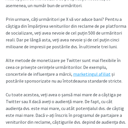
asemenea, un număr bun de urmăritori.
Prin urmare, câți urmăritori pe X vă vor aduce bani? Pentru a
câștiga din împărțirea veniturilor din reclame de pe platforma
de socializare, veți avea nevoie de cel puțin 500 de urmăritori
reali. Dar pe lângă asta, veți avea nevoie și de cel puțin cinci
milioane de impresii pe postările dvs. în ultimele trei luni.
Alte metode de monetizare pe Twitter sunt mai flexibile în
ceea ce privește cerințele urmăritorilor. De exemplu,
concertele de influențare a mărcii,
marketingul afiliat
și
postările sponsorizate nu au întotdeauna standarde stricte.
Cu toate acestea, veți avea o șansă mai mare de a câștiga pe
Twitter sau X dacă aveți o audiență mare. De fapt, cu cât
audiența dvs. este mai mare, cu atât potențialul dvs. de câștig
este mai mare. Dacă v-ați înscris în programul de partajare a
veniturilor din reclame, câștigurile dvs. depind de audiența dvs.