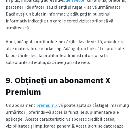
În plus, împărtășiți adresa dvs.
de Twitter
cu familia, prietenii,
partenerii de afaceri sau clienții și rugați-i să vă urmărească.
Dacă aveți un buletin informativ, adăugați în buletinul
informativ indicații prin care le cereți vizitatorilor să vă
urmărească.
Apoi, adăugați profilurile X pe cărțile dvs. de vizită, anunțuri și
alte materiale de marketing. Adăugați un link către profilul X
la postările dvs., la profilurile administratorilor și la
subsolurile site-ului, dacă aveți un site web.
9. Obțineți un abonament X
Premium
Un abonament
premium X
vă poate ajuta să câștigați mai mulți
urmăritori, oferindu-vă acces la funcțiile suplimentare ale
aplicației. Aceste caracteristici vă sporesc credibilitatea,
vizibilitatea și implicarea generală. Acest lucru se datorează