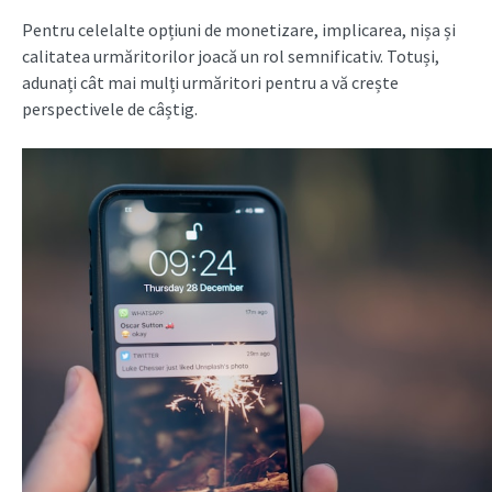
Pentru celelalte opțiuni de monetizare, implicarea, nișa și
calitatea urmăritorilor joacă un rol semnificativ. Totuși,
adunați cât mai mulți urmăritori pentru a vă crește
perspectivele de câștig.