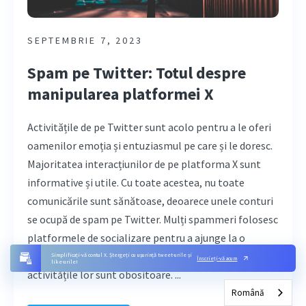
SEPTEMBRIE 7, 2023
Spam pe Twitter: Totul despre
manipularea platformei X
Activitățile de pe Twitter sunt acolo pentru a le oferi
oamenilor emoția și entuziasmul pe care și le doresc.
Majoritatea interacțiunilor de pe platforma X sunt
informative și utile. Cu toate acestea, nu toate
comunicările sunt sănătoase, deoarece unele conturi
se ocupă de spam pe Twitter. Mulți spammeri folosesc
platformele de socializare pentru a ajunge la o
audiență mai mare. În pofida acestui fapt, prezența și
Simplificați-vă contul X. Ștergeți cu ușurință tweet-urile și
Înscrieți-vă acum
like-urile!
activitățile lor sunt obositoare. ...
Română