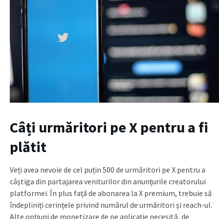
Câți urmăritori pe X pentru a fi
plătit
Veți avea nevoie de cel puțin 500 de urmăritori pe X pentru a
câștiga din partajarea veniturilor din anunțurile creatorului
platformei. În plus față de abonarea la X premium, trebuie să
îndepliniți cerințele privind numărul de urmăritori și reach-ul.
Alte opțiuni de monetizare de pe aplicație necesită, de