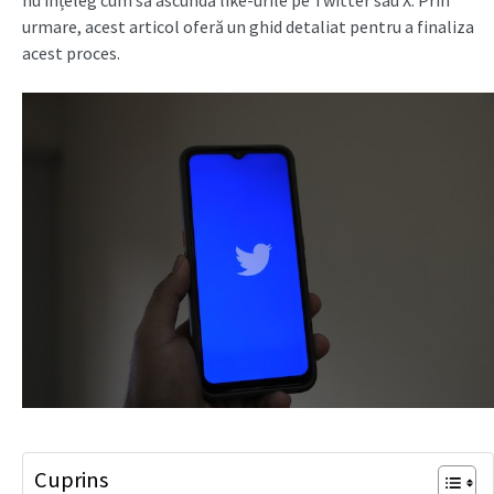
nu înțeleg cum să ascundă like-urile pe Twitter sau X. Prin
urmare, acest articol oferă un ghid detaliat pentru a finaliza
acest proces.
Cuprins