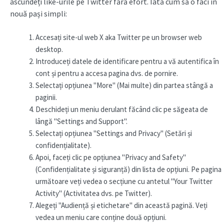
ascundeți like-urile pe Twitter fără efort. Iată cum să o faci în
nouă pași simpli:
Accesați site-ul web X aka Twitter pe un browser web
desktop.
Introduceți datele de identificare pentru a vă autentifica în
cont și pentru a accesa pagina dvs. de pornire.
Selectați opțiunea "More" (Mai multe) din partea stângă a
paginii.
Deschideți un meniu derulant făcând clic pe săgeata de
lângă "Settings and Support".
Selectați opțiunea "Settings and Privacy" (Setări și
confidențialitate).
Apoi, faceți clic pe opțiunea "Privacy and Safety"
(Confidențialitate și siguranță) din lista de opțiuni. Pe pagina
următoare veți vedea o secțiune cu antetul "Your Twitter
Activity" (Activitatea dvs. pe Twitter).
Alegeți "Audiență și etichetare" din această pagină. Veți
vedea un meniu care conține două opțiuni.