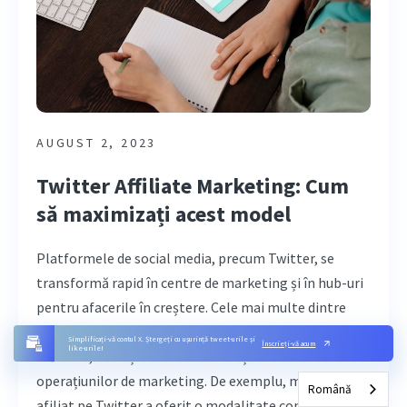
AUGUST 2, 2023
Twitter Affiliate Marketing: Cum
să maximizați acest model
Platformele de social media, precum Twitter, se
transformă rapid în centre de marketing și în hub-uri
pentru afacerile în creștere. Cele mai multe dintre
aceste platforme dezvoltă modalități de creștere a
Simplificați-vă contul X. Ștergeți cu ușurință tweet-urile și
Înscrieți-vă acum
like-urile!
mărcilor, de obținere a unui venit și de stimulare a
operațiunilor de marketing. De exemplu, marketingul
Română
afiliat pe Twitter a oferit o modalitate consistentă