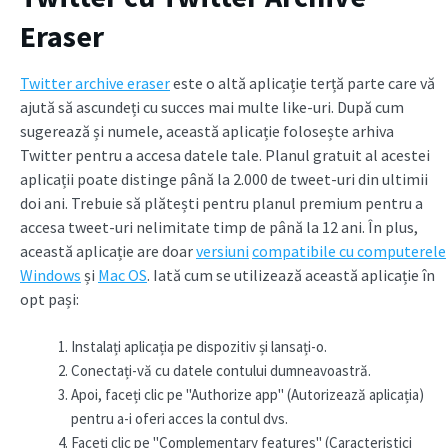
Eraser
Twitter archive eraser
este o altă aplicație terță parte care vă
ajută să ascundeți cu succes mai multe like-uri. După cum
sugerează și numele, această aplicație folosește arhiva
Twitter pentru a accesa datele tale. Planul gratuit al acestei
aplicații poate distinge până la 2.000 de tweet-uri din ultimii
doi ani. Trebuie să plătești pentru planul premium pentru a
accesa tweet-uri nelimitate timp de până la 12 ani. În plus,
această aplicație are doar
versiuni
compatibile cu computerele
Windows
și
Mac OS
. Iată cum se utilizează această aplicație în
opt pași:
Instalați aplicația pe dispozitiv și lansați-o.
Conectați-vă cu datele contului dumneavoastră.
Apoi, faceți clic pe "Authorize app" (Autorizează aplicația)
pentru a-i oferi acces la contul dvs.
Faceți clic pe "Complementary features" (Caracteristici