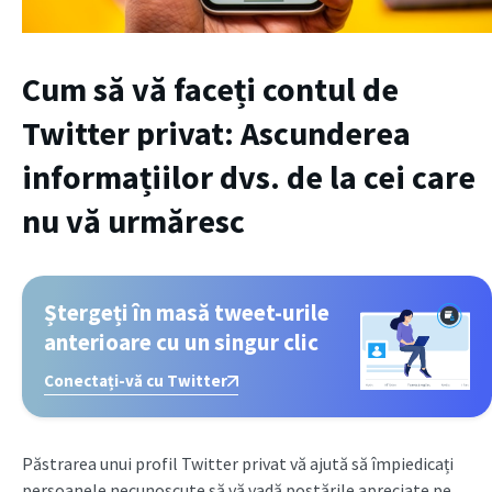
Cum să vă faceți contul de
Twitter privat: Ascunderea
informațiilor dvs. de la cei care
nu vă urmăresc
Ștergeți în masă tweet-urile
anterioare cu un singur clic
Conectați-vă cu Twitter
Păstrarea unui profil Twitter privat vă ajută să împiedicați
persoanele necunoscute să vă vadă postările apreciate pe