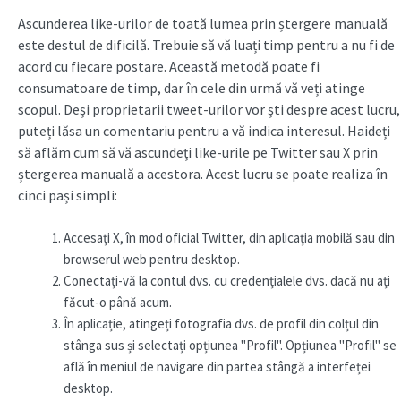
Ascunderea like-urilor de toată lumea prin ștergere manuală
este destul de dificilă. Trebuie să vă luați timp pentru a nu fi de
acord cu fiecare postare. Această metodă poate fi
consumatoare de timp, dar în cele din urmă vă veți atinge
scopul. Deși proprietarii tweet-urilor vor ști despre acest lucru,
puteți lăsa un comentariu pentru a vă indica interesul. Haideți
să aflăm cum să vă ascundeți like-urile pe Twitter sau X prin
ștergerea manuală a acestora. Acest lucru se poate realiza în
cinci pași simpli:
Accesați X, în mod oficial Twitter, din aplicația mobilă sau din
browserul web pentru desktop.
Conectați-vă la contul dvs. cu credențialele dvs. dacă nu ați
făcut-o până acum.
În aplicație, atingeți fotografia dvs. de profil din colțul din
stânga sus și selectați opțiunea "Profil". Opțiunea "Profil" se
află în meniul de navigare din partea stângă a interfeței
desktop.