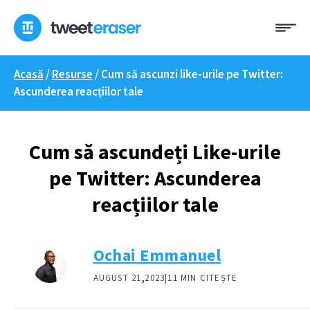
Treci
Me
la
conținut
Acasă
/
Resurse
/
Cum să ascunzi like-urile pe Twitter:
Ascunderea reacțiilor tale
Cum să ascundeți Like-urile
pe Twitter: Ascunderea
reacțiilor tale
Ochai Emmanuel
,
AUGUST 21
2023|
11 MIN CITEȘTE