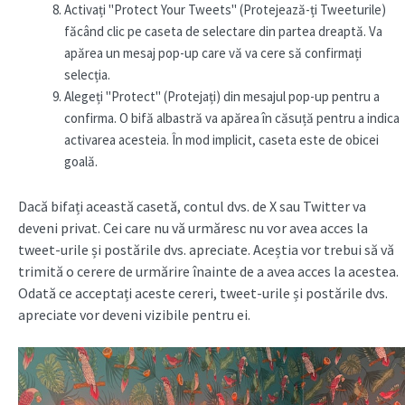
Activați "Protect Your Tweets" (Protejează-ți Tweeturile)
făcând clic pe caseta de selectare din partea dreaptă. Va
apărea un mesaj pop-up care vă va cere să confirmați
selecția.
Alegeți "Protect" (Protejați) din mesajul pop-up pentru a
confirma. O bifă albastră va apărea în căsuță pentru a indica
activarea acesteia. În mod implicit, caseta este de obicei
goală.
Dacă bifați această casetă, contul dvs. de X sau Twitter va
deveni privat. Cei care nu vă urmăresc nu vor avea acces la
tweet-urile și postările dvs. apreciate. Aceștia vor trebui să vă
trimită o cerere de urmărire înainte de a avea acces la acestea.
Odată ce acceptați aceste cereri, tweet-urile și postările dvs.
apreciate vor deveni vizibile pentru ei.