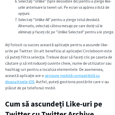
Selectați "Unlike" (Spre deosebire de) pentru a șterge like-
urile anterioare la tweet-uri. Pe ecran va apărea o listă de
opțiuni.
Selectați "Unlike All" pentru a șterge totul deodată.
Alternativ, selectați câteva mesaje pe care doriți să le
eliminați și faceți clic pe "Unlike Selected" pentru a le șterge.
Ați folosit cu succes această aplicație pentru a ascunde like-
urile pe Twitter. Un alt beneficiu al aplicației Circleboom este
că puteți filtra selecția. Trebuie doar să faceți clic pe caseta de
căutare și să introduceți cuvinte cheie, nume de utilizator sau
hashtag-uri pentru a localiza elementele. De asemenea,
această aplicație are o
versiune mobilă compatibilă cu
dispozitivele iOS
. Astfel, puteți gestiona postările care v-au
plăcut de pe telefonul mobil.
Cum să ascundeți Like-uri pe
Twitter cu Twitter Archive