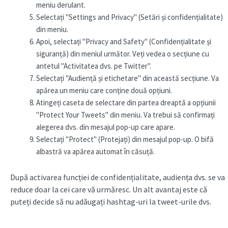
meniu derulant.
Selectați "Settings and Privacy" (Setări și confidențialitate)
din meniu.
Apoi, selectați "Privacy and Safety" (Confidențialitate și
siguranță) din meniul următor. Veți vedea o secțiune cu
antetul "Activitatea dvs. pe Twitter".
Selectați "Audiență și etichetare" din această secțiune. Va
apărea un meniu care conține două opțiuni.
Atingeți caseta de selectare din partea dreaptă a opțiunii
"Protect Your Tweets" din meniu. Va trebui să confirmați
alegerea dvs. din mesajul pop-up care apare.
Selectați "Protect" (Protejați) din mesajul pop-up. O bifă
albastră va apărea automat în căsuță.
După activarea funcției de confidențialitate, audiența dvs. se va
reduce doar la cei care vă urmăresc. Un alt avantaj este că
puteți decide să nu adăugați hashtag-uri la tweet-urile dvs.