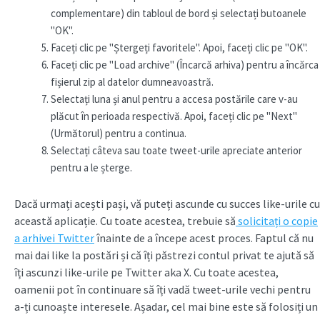
complementare) din tabloul de bord și selectați butoanele
"OK".
Faceți clic pe "Ștergeți favoritele". Apoi, faceți clic pe "OK".
Faceți clic pe "Load archive" (Încarcă arhiva) pentru a încărca
fișierul zip al datelor dumneavoastră.
Selectați luna și anul pentru a accesa postările care v-au
plăcut în perioada respectivă. Apoi, faceți clic pe "Next"
(Următorul) pentru a continua.
Selectați câteva sau toate tweet-urile apreciate anterior
pentru a le șterge.
Dacă urmați acești pași, vă puteți ascunde cu succes like-urile cu
această aplicație. Cu toate acestea, trebuie să
solicitați o copie
a arhivei Twitter
înainte de a începe acest proces. Faptul că nu
mai dai like la postări și că îți păstrezi contul privat te ajută să
îți ascunzi like-urile pe Twitter aka X. Cu toate acestea,
oamenii pot în continuare să îți vadă tweet-urile vechi pentru
a-ți cunoaște interesele. Așadar, cel mai bine este să folosiți un