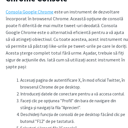
Consola Google Chrome
este un instrument de dezvoltare
încorporat în browserul Chrome. Această opțiune de consolă
poate fi diferită de mai multe tweet-uri deodată. Consola
Google Chrome este o alternativă eficientă pentru a vă ajuta
să vă atingeți obiectivul. Cu toate acestea, acest instrument nu
vă permite să păstrați like-urile pe tweet-urile pe care le doriți.
Acesta șterge complet totul fără urme. Așadar, trebuie să fiți
sigur de acțiunile dvs. Iată cum să utilizați acest instrument în
șapte pași:
Accesați pagina de autentificare X, în mod oficial Twitter, în
browserul Chrome de pe desktop.
Introduceți datele de conectare pentru a vă accesa contul.
Faceți clic pe opțiunea "Profil" din bara de navigare din
stânga și navigați la fila "Aprecieri".
Deschideți funcția de consolă de pe desktop făcând clic pe
butonul "F12" de pe tastatură.