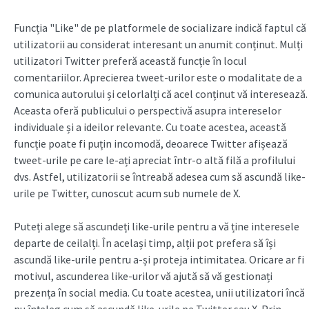
Funcția "Like" de pe platformele de socializare indică faptul că
utilizatorii au considerat interesant un anumit conținut. Mulți
utilizatori Twitter preferă această funcție în locul
comentariilor. Aprecierea tweet-urilor este o modalitate de a
comunica autorului și celorlalți că acel conținut vă interesează.
Aceasta oferă publicului o perspectivă asupra intereselor
individuale și a ideilor relevante. Cu toate acestea, această
funcție poate fi puțin incomodă, deoarece Twitter afișează
tweet-urile pe care le-ați apreciat într-o altă filă a profilului
dvs. Astfel, utilizatorii se întreabă adesea cum să ascundă like-
urile pe Twitter, cunoscut acum sub numele de X.
Puteți alege să ascundeți like-urile pentru a vă ține interesele
departe de ceilalți. În același timp, alții pot prefera să își
ascundă like-urile pentru a-și proteja intimitatea. Oricare ar fi
motivul, ascunderea like-urilor vă ajută să vă gestionați
prezența în social media. Cu toate acestea, unii utilizatori încă