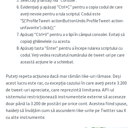
Selectați și lansați fila "Console".
Evidențiați și apăsați "Ctrl+C" pentru a copia codul de care
aveți nevoie pentru a rula scriptul. Codul este
"$('.ProfileTweet-actionButtonUndo.ProfileTweet-action-
unfavorite').click();"
Apăsați "Ctrl+V" pentru a o lipi în câmpul consolei. Evitați să
copiați ghilimelele cu acesta.
Apăsați tasta "Enter" pentru a începe rularea scriptului cu
codul. Veți vedea rezultatul numărului de tweet-uri pe care
această acțiune le-a schimbat.
Puteți repeta acțiunea dacă mai rămân like-uri rămase. Deși
acest lucru este rar, cu excepția cazului în care aveți peste 3.200
de tweet-uri apreciate, care reprezintă limitarea. API-ul
sistemului restricționează instrumentele externe să acceseze
doar până la 3.200 de postări pe orice cont. Acestea fiind spuse,
haideți să învățăm cum să ascundem like-urile pe Twitter sau X
cu alte instrumente.