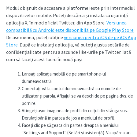
Modul obișnuit de accesare a platformei este prin intermediul
dispozitivelor mobile. Puteți descărca și instala cu ușurință
aplicația X, în mod oficial Twitter, din App Store.
Versiunea
compatibilă cu Android este disponibilă pe Google Play Store
.
De asemenea, puteți obține
versiunea pentru iOS de pe iOS App
Store
. După ce instalați aplicația, vă puteți ajusta setările de
confidențialitate pentru a ascunde like-urile pe Twitter. Iată
cum să faceți acest lucru în nouă pași
Lansați aplicația mobilă de pe smartphone-ul
dumneavoastră.
Conectați-vă la contul dumneavoastră cu numele de
utilizator și parola. Afișajul se va deschide pe pagina dvs. de
pornire.
Atingeți ușor imaginea de profil din colțul din stânga sus.
Derulați până în partea de jos a meniului de profil.
Faceți clic pe săgeata din partea dreaptă a meniului
"Settings and Support" (Setări și asistență). Va apărea un