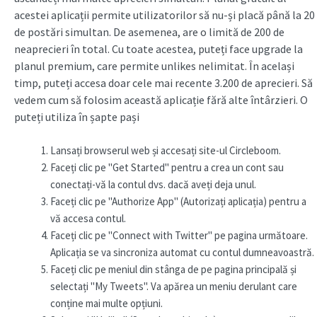
acestei aplicații permite utilizatorilor să nu-și placă până la 20
de postări simultan. De asemenea, are o limită de 200 de
neaprecieri în total. Cu toate acestea, puteți face upgrade la
planul premium, care permite unlikes nelimitat. În același
timp, puteți accesa doar cele mai recente 3.200 de aprecieri. Să
vedem cum să folosim această aplicație fără alte întârzieri. O
puteți utiliza în șapte pași
Lansați browserul web și accesați site-ul Circleboom.
Faceți clic pe "Get Started" pentru a crea un cont sau
conectați-vă la contul dvs. dacă aveți deja unul.
Faceți clic pe "Authorize App" (Autorizați aplicația) pentru a
vă accesa contul.
Faceți clic pe "Connect with Twitter" pe pagina următoare.
Aplicația se va sincroniza automat cu contul dumneavoastră.
Faceți clic pe meniul din stânga de pe pagina principală și
selectați "My Tweets". Va apărea un meniu derulant care
conține mai multe opțiuni.