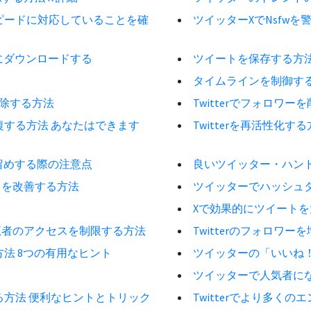
スピードに対応していることを確
ツイッターXでNsfw
にダウンロードする
ツイートを保存する方法
タイムラインを制御するT
削除する方法
Twitterでフォロワ
回復する方法 あなたはできます
Twitterを再活性化
留めする際の注意点
良いツイッター・ハンド
ドを改善する方法
ツイッターでハッシュ
Xで効果的にツイート
覧者のアクセスを制限する方法
Twitterのフォロワ
方法 8つの有用なヒント
ツイッターの「いいね
ツイッターで人気者にな
する方法 便利なヒントとトリック
Twitterでより多く