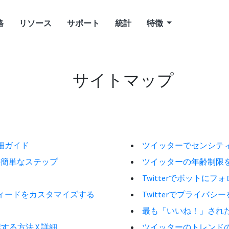
格
リソース
サポート
統計
特徴
サイトマップ
詳細ガイド
ツイッターでセンシテ
つの簡単なステップ
ツイッターの年齢制限
Twitterでボットに
 フィードをカスタマイズする
Twitterでプライバシ
最も「いいね！」され
る方法 X 詳細
ツイッターのトレンドの