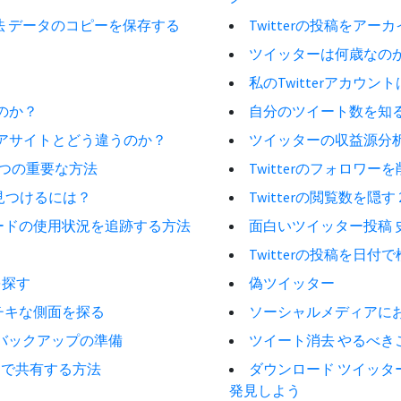
方法 データのコピーを保存する
Twitterの投稿をア
ツイッターは何歳なの
私のTwitterアカウ
のか？
自分のツイート数を知
アサイトとどう違うのか？
ツイッターの収益源分
3つの重要な方法
Twitterのフォロワ
を見つけるには？
Twitterの閲覧数を隠
ードの使用状況を追跡する方法
面白いツイッター投稿 
Twitterの投稿を日
を探す
偽ツイッター
チキな側面を探る
ソーシャルメディアに
 バックアップの準備
ツイート消去 やるべき
イトで共有する方法
ダウンロード ツイッタ
発見しよう