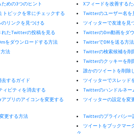
るための3つのヒント
Xフィードを改善するため
方法 トピックを常にチェックする
Twitterのユーザー
ィールのリンクを見つける
ツイッターで友達を見
たTwitterの投稿を見る
TwitterのDm動画
r Dmをダウンロードする方法
TwitterでDMを送る
る方法
Twitterの検索候補を
Twitterのクッキーを
誰かのツイートを削除
消去するガイド
ツイッターでスレッド
アクティビティを消去する
Twitterのハンドル
terアプリのアイコンを変更する
ツイッターの設定を変更す
で変更する方法
Twitterのプライバ
ツイートをブックマーク
ク