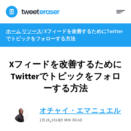
コ
メ
ン
ニ
テ
ュ
ン
ー
ホーム
リソース
/
Xフィードを改善するためにTwitter
ツ
でトピックをフォローする方法
へ
ス
キ
ッ
Xフィードを改善するために
プ
Twitterでトピックをフォロ
ーする方法
オチャイ・エマニュエル
,
2月26
2024|
9 MIN READ