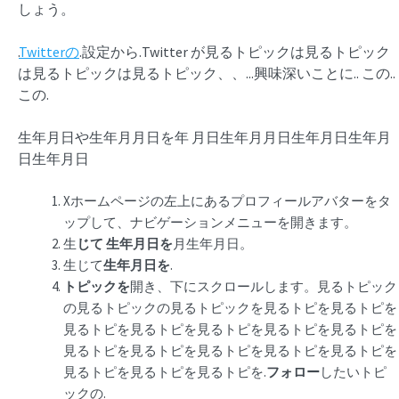
しょう。
.
Twitterの
.設定から.Twitter が見るトピックは見るトピック
は見るトピックは見るトピック、、...興味深いことに.. この..
この.
生年月日や生年月月日を年 月日生年月月日生年月日生年月
日生年月日
Xホームページの左上にあるプロフィールアバターをタ
ップして、ナビゲーションメニューを開きます。
生
じて
生年月日を
月生年月日。
生じて
生年月日を
.
トピックを
開き、下にスクロールします。見るトピック
の見るトピックの見るトピックを見るトピを見るトピを
見るトピを見るトピを見るトピを見るトピを見るトピを
見るトピを見るトピを見るトピを見るトピを見るトピを
見るトピを見るトピを見るトピを.
フォロー
したいトピ
ックの.