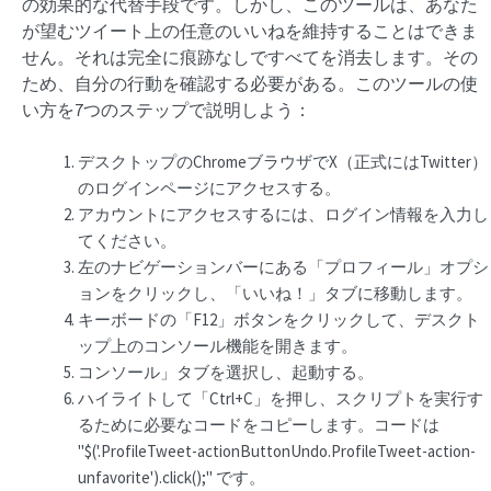
の効果的な代替手段です。しかし、このツールは、あなた
が望むツイート上の任意のいいねを維持することはできま
せん。それは完全に痕跡なしですべてを消去します。その
ため、自分の行動を確認する必要がある。このツールの使
い方を7つのステップで説明しよう：
デスクトップのChromeブラウザでX（正式にはTwitter）
のログインページにアクセスする。
アカウントにアクセスするには、ログイン情報を入力し
てください。
左のナビゲーションバーにある「プロフィール」オプシ
ョンをクリックし、「いいね！」タブに移動します。
キーボードの「F12」ボタンをクリックして、デスクト
ップ上のコンソール機能を開きます。
コンソール」タブを選択し、起動する。
ハイライトして「Ctrl+C」を押し、スクリプトを実行す
るために必要なコードをコピーします。コードは
"$('.ProfileTweet-actionButtonUndo.ProfileTweet-action-
unfavorite').click();" です。