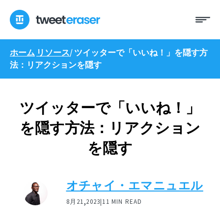
コ
メ
ン
ニ
テ
ュ
ン
ー
ホーム
リソース
/
ツイッターで「いいね！」を隠す方
ツ
法：リアクションを隠す
へ
ス
キ
ッ
ツイッターで「いいね！」
プ
を隠す方法：リアクション
を隠す
オチャイ・エマニュエル
,
8月21
2023|
11 MIN READ