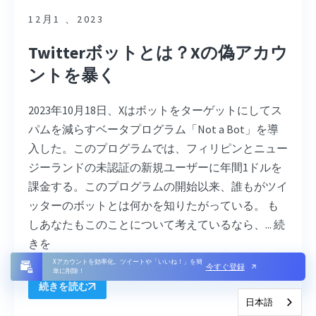
12月1 、2023
Twitterボットとは？Xの偽アカウ
ントを暴く
2023年10月18日、Xはボットをターゲットにしてス
パムを減らすベータプログラム「Not a Bot」を導
入した。このプログラムでは、フィリピンとニュー
ジーランドの未認証の新規ユーザーに年間1ドルを
課金する。このプログラムの開始以来、誰もがツイ
ッターのボットとは何かを知りたがっている。 も
しあなたもこのことについて考えているなら、... 続
きを
Xアカウントを効率化。ツイートや「いいね！」を簡
今すぐ登録
単に削除！
続きを読む
日本語