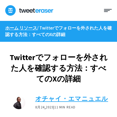
コ
メ
ン
ニ
テ
ュ
ン
ー
ホーム
リソース
/
Twitterでフォローを外された人を確
ツ
認する方法：すべてのXの詳細
へ
ス
キ
ッ
Twitterでフォローを外され
プ
た人を確認する方法：すべ
てのXの詳細
オチャイ・エマニュエル
,
8月24
2023|
11 MIN READ