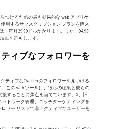
の信者を見つけるための最も効果的な web アプリケ
を使用するサブスクリプション プランを購入
毎月29.99ドルかかります。また、94.99
の活動を許可します。
非アクティブなフォロワーを
クティブなTwitterのフォロワーを見つける
この web ツールは、彼らの聴衆と彼らの
支援することに焦点を当てています。X、旧
査、ネットワーク管理、ニッチターゲティングを
ロワー リストで非アクティブなユーザーを
ロワーを獲得するための4つのステップを紹介