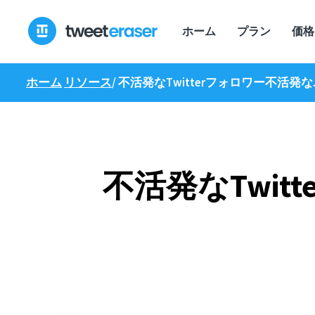
コ
ン
ホーム
プラン
価格
テ
ン
ツ
ホーム
リソース
/
不活発なTwitterフォロワー不活
へ
ス
キ
ッ
プ
不活発なTwi