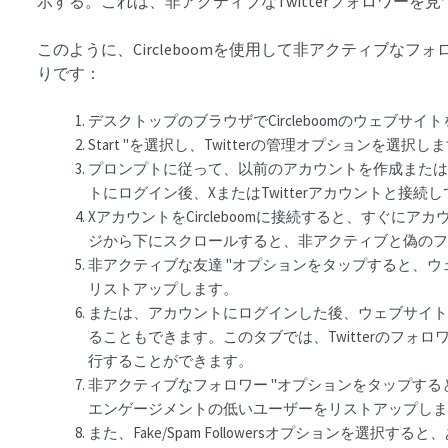
示する。これは、非アクティブなTwitterフォロワーを
このように、Circleboomを使用して非アクティブな
りです：
デスクトップのブラウザでCircleboomのウェブサイ
Start "を選択し、Twitterの管理オプションを選択し
プロンプトに従って、以前のアカウントを作成またはサイ
トにログイン後、XまたはTwitterアカウントと接続
XアカウントをCircleboomに接続すると、すぐに
ジから下にスクロールすると、非アクティブと偽の
非アクティブな友達 "オプションをタップすると、
リストアップします。
または、アカウントにログインした後、ウェブサイト
ることもできます。このタブでは、Twitterのフォ
行することができます。
非アクティブなフォロワー "オプションをタップす
エンゲージメントの低いユーザーをリストアップし
また、Fake/Spam Followersオプションを選