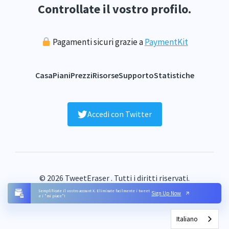
Controllate il vostro profilo.
Pagamenti sicuri grazie a
PaymentKit
Casa
Piani
Prezzi
Risorse
Supporto
Statistiche
Accedi con Twitter
© 2026 TweetEraser . Tutti i diritti riservati.
FAQ
Termini
La privacy
Contatto
Mappa del sito
Semplificate il vostro account X. Eliminate facilmente i tweet
Sign Up Now
e i "mi piace"!
Italiano