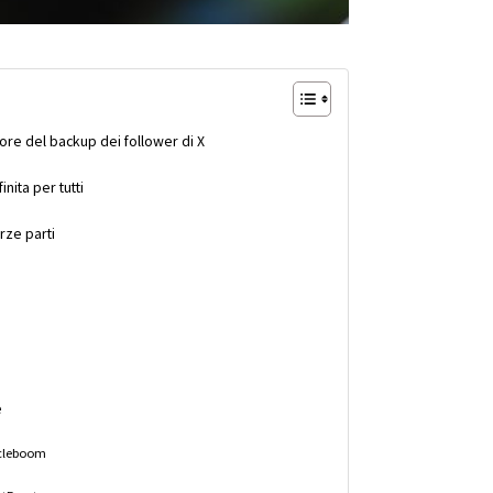
lore del backup dei follower di X
nita per tutti
rze parti
e
ircleboom