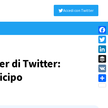
Accedi con Twitter
Face
Twitt
Linke
r di Twitter:
Buffe
icipo
VK
Shar