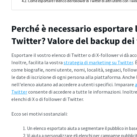
Come esportare l'elenco dei follower di Twitter di altri utenti con Twe
Perché è necessario esportare l
Twitter? Valore del backup dei 
Esportare il vostro elenco di Twitter o di X-follower vi dà ac
Inoltre, facilita la vostra
strategia di marketing su Twitter
.
come biografie, nomi utente, nomi, località, seguaci, followe
le date di iscrizione di ogni persona alla piattaforma. Anche l
nell'elenco aiutano ad accedere a utenti specifici. Imparare
a
Twitter
consente di accedere a tutte le informazioni. Inoltre,
elenchi di X o di follower di Twitter.
Ecco sei motivi sostanziali:
Un elenco esportato aiuta a segmentare il pubblico in base a
Vi aiuta a personalizzare gli elenchi per campagne pubblicita