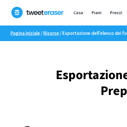
Skip
to
Casa
Piani
Prezzi
content
Pagina iniziale
/
Risorse
/
Esportazione dell'elenco dei fo
Esportazione
Prep