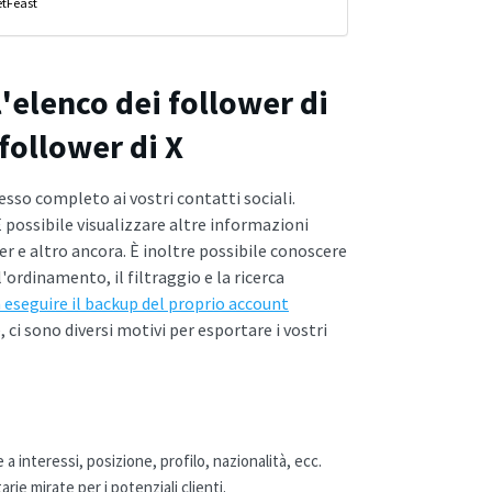
etFeast
'elenco dei follower di
follower di X
cesso completo ai vostri contatti sociali.
 È possibile visualizzare altre informazioni
r e altro ancora. È inoltre possibile conoscere
'ordinamento, il filtraggio e la ricerca
 eseguire il backup del proprio account
 ci sono diversi motivi per esportare i vostri
 interessi, posizione, profilo, nazionalità, ecc.
rie mirate per i potenziali clienti.