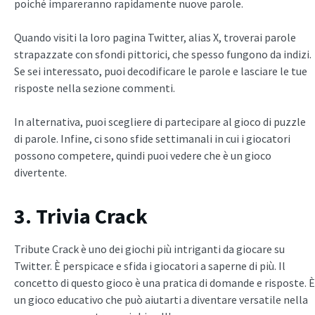
poiché impareranno rapidamente nuove parole.
Quando visiti la loro pagina Twitter, alias X, troverai parole
strapazzate con sfondi pittorici, che spesso fungono da indizi.
Se sei interessato, puoi decodificare le parole e lasciare le tue
risposte nella sezione commenti.
In alternativa, puoi scegliere di partecipare al gioco di puzzle
di parole. Infine, ci sono sfide settimanali in cui i giocatori
possono competere, quindi puoi vedere che è un gioco
divertente.
3. Trivia Crack
Tribute Crack è uno dei giochi più intriganti da giocare su
Twitter. È perspicace e sfida i giocatori a saperne di più. Il
concetto di questo gioco è una pratica di domande e risposte. È
un gioco educativo che può aiutarti a diventare versatile nella