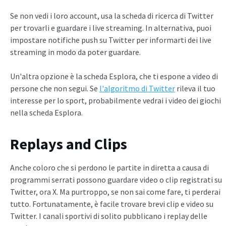
Se non vedi i loro account, usa la scheda di ricerca di Twitter
per trovarli e guardare i live streaming. In alternativa, puoi
impostare notifiche push su Twitter per informarti dei live
streaming in modo da poter guardare.
Un'altra opzione è la scheda Esplora, che ti espone a video di
persone che non segui. Se
l'algoritmo di Twitter
rileva il tuo
interesse per lo sport, probabilmente vedrai i video dei giochi
nella scheda Esplora.
Replays and Clips
Anche coloro che si perdono le partite in diretta a causa di
programmi serrati possono guardare video o clip registrati su
Twitter, ora X. Ma purtroppo, se non sai come fare, ti perderai
tutto. Fortunatamente, è facile trovare brevi clip e video su
Twitter. I canali sportivi di solito pubblicano i replay delle