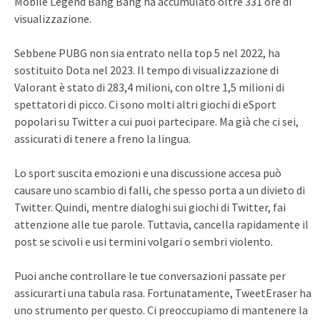
Mobile Legend Bang Bang ha accumulato oltre 331 ore di
visualizzazione.
Sebbene PUBG non sia entrato nella top 5 nel 2022, ha
sostituito Dota nel 2023. Il tempo di visualizzazione di
Valorant è stato di 283,4 milioni, con oltre 1,5 milioni di
spettatori di picco. Ci sono molti altri giochi di eSport
popolari su Twitter a cui puoi partecipare. Ma già che ci sei,
assicurati di tenere a freno la lingua.
Lo sport suscita emozioni e una discussione accesa può
causare uno scambio di falli, che spesso porta a un divieto di
Twitter. Quindi, mentre dialoghi sui giochi di Twitter, fai
attenzione alle tue parole. Tuttavia, cancella rapidamente il
post se scivoli e usi termini volgari o sembri violento.
Puoi anche controllare le tue conversazioni passate per
assicurarti una tabula rasa. Fortunatamente, TweetEraser ha
uno strumento per questo. Ci preoccupiamo di mantenere la