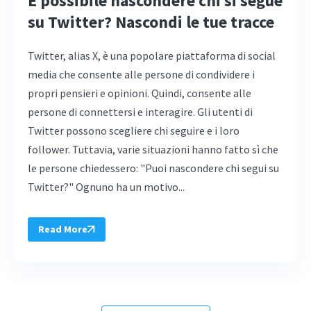
È possibile nascondere chi si segue
su Twitter? Nascondi le tue tracce
Twitter, alias X, è una popolare piattaforma di social
media che consente alle persone di condividere i
propri pensieri e opinioni. Quindi, consente alle
persone di connettersi e interagire. Gli utenti di
Twitter possono scegliere chi seguire e i loro
follower. Tuttavia, varie situazioni hanno fatto sì che
le persone chiedessero: "Puoi nascondere chi segui su
Twitter?" Ognuno ha un motivo...
Read More