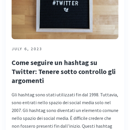
JULY 6, 2023
Come seguire un hashtag su
Twitter: Tenere sotto controllo gli
argomenti
Gli hashtag sono stati utilizzati fin dal 1998. Tuttavia,
sono entrati nello spazio dei social media solo nel
2007. Gli hashtag sono diventati un elemento comune
nello spazio dei social media. È difficile credere che
non fossero presenti fin dall'inizio. Questi hashtag