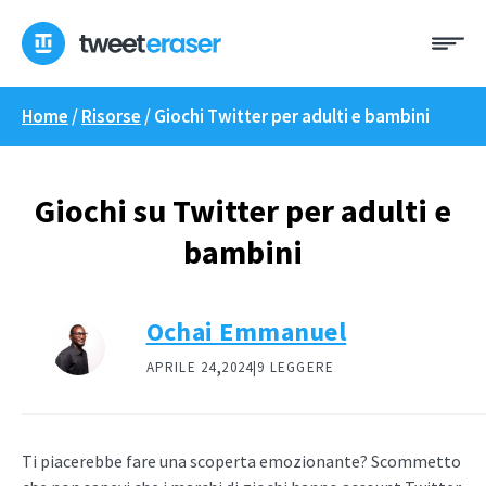
Skip
Me
to
content
Home
/
Risorse
/
Giochi Twitter per adulti e bambini
Giochi su Twitter per adulti e
bambini
Ochai Emmanuel
,
APRILE 24
2024|
9 LEGGERE
Ti piacerebbe fare una scoperta emozionante? Scommetto