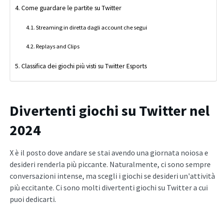
Come guardare le partite su Twitter
Streaming in diretta dagli account che segui
Replays and Clips
Classifica dei giochi più visti su Twitter Esports
Divertenti giochi su Twitter nel
2024
X è il posto dove andare se stai avendo una giornata noiosa e
desideri renderla più piccante. Naturalmente, ci sono sempre
conversazioni intense, ma scegli i giochi se desideri un'attività
più eccitante. Ci sono molti divertenti giochi su Twitter a cui
puoi dedicarti.