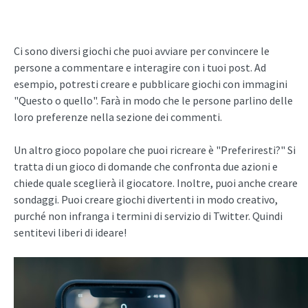
Ci sono diversi giochi che puoi avviare per convincere le
persone a commentare e interagire con i tuoi post. Ad
esempio, potresti creare e pubblicare giochi con immagini
"Questo o quello". Farà in modo che le persone parlino delle
loro preferenze nella sezione dei commenti.
Un altro gioco popolare che puoi ricreare è "Preferiresti?" Si
tratta di un gioco di domande che confronta due azioni e
chiede quale sceglierà il giocatore. Inoltre, puoi anche creare
sondaggi. Puoi creare giochi divertenti in modo creativo,
purché non infranga i termini di servizio di Twitter. Quindi
sentitevi liberi di ideare!