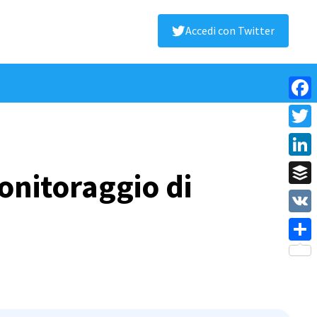
Accedi con Twitter
Face
Twitt
Linke
onitoraggio di
Buffe
VK
Shar