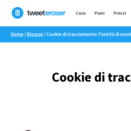
Skip
to
Casa
Piani
Prezzi
content
Home
/
Risorse
/
Cookie di tracciamento: l'entità di mon
Cookie di tra