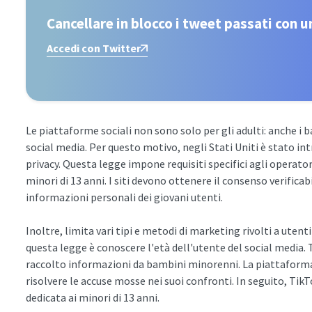
Cancellare in blocco i tweet passati con un
Accedi con Twitter
Le piattaforme sociali non sono solo per gli adulti: anche i 
social media. Per questo motivo, negli Stati Uniti è stato i
privacy. Questa legge impone requisiti specifici agli operatori
minori di 13 anni. I siti devono ottenere il consenso verificabi
informazioni personali dei giovani utenti.
Inoltre, limita vari tipi e metodi di marketing rivolti a utenti
questa legge è conoscere l'età dell'utente del social media. 
raccolto informazioni da bambini minorenni. La piattaforma 
risolvere le accuse mosse nei suoi confronti. In seguito, Tik
dedicata ai minori di 13 anni.