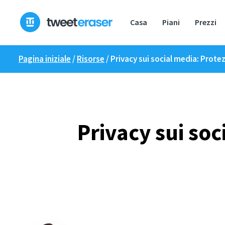
Skip
to
Casa
Piani
Prezzi
content
Pagina iniziale
/
Risorse
/
Privacy sui social media: Prote
Privacy sui soc