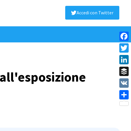
Accedi con Twitter
Face
Twitt
Linke
dall'esposizione
Buffe
VK
Shar