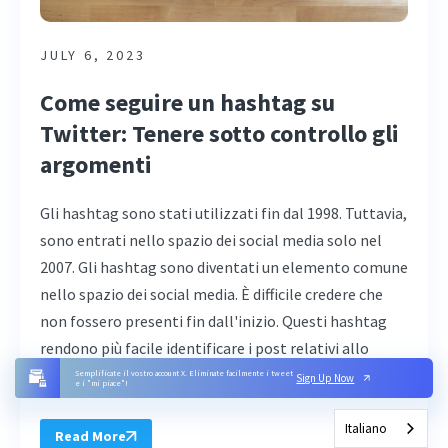
JULY 6, 2023
Come seguire un hashtag su
Twitter: Tenere sotto controllo gli
argomenti
Gli hashtag sono stati utilizzati fin dal 1998. Tuttavia,
sono entrati nello spazio dei social media solo nel
2007. Gli hashtag sono diventati un elemento comune
nello spazio dei social media. È difficile credere che
non fossero presenti fin dall'inizio. Questi hashtag
rendono più facile identificare i post relativi allo
stesso argomento, ...
Semplificate il vostro account X. Eliminate facilmente i tweet
Sign Up Now
e i "mi piace"!
Italiano
Read More