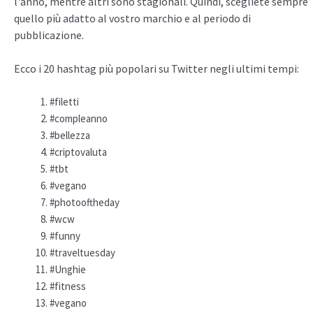
l'anno, mentre altri sono stagionali. Quindi, scegliete sempre
quello più adatto al vostro marchio e al periodo di
pubblicazione.
Ecco i 20 hashtag più popolari su Twitter negli ultimi tempi:
#filetti
#compleanno
#bellezza
#criptovaluta
#tbt
#vegano
#photooftheday
#wcw
#funny
#traveltuesday
#Unghie
#fitness
#vegano