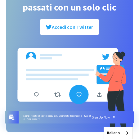
passati con un solo clic
Accedi con Twitter
Semplificate il vostro account X. Eliminate facilmente i tweet
Sign Up Now
e i "mi piace"!
Italiano