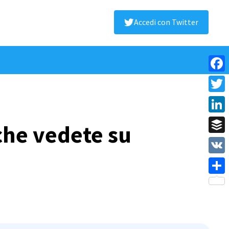
Accedi con Twitter
Face
Twitt
Linke
che vedete su
Buffe
VK
Shar