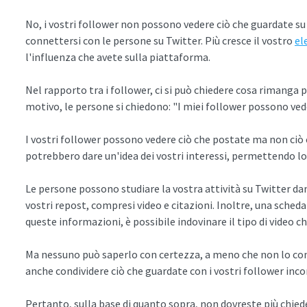
No, i vostri follower non possono vedere ciò che guardate su 
connettersi con le persone su Twitter. Più cresce il vostro
el
l'influenza che avete sulla piattaforma.
Nel rapporto tra i follower, ci si può chiedere cosa rimanga 
motivo, le persone si chiedono: "I miei follower possono vede
I vostri follower possono vedere ciò che postate ma non ciò c
potrebbero dare un'idea dei vostri interessi, permettendo loro
Le persone possono studiare la vostra attività su Twitter da
vostri repost, compresi video e citazioni. Inoltre, una scheda 
queste informazioni, è possibile indovinare il tipo di video ch
Ma nessuno può saperlo con certezza, a meno che non lo cond
anche condividere ciò che guardate con i vostri follower inco
Pertanto, sulla base di quanto sopra, non dovreste più chiede