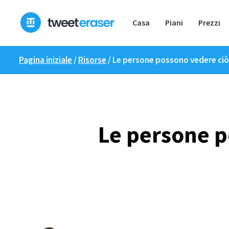
Skip
to
Casa
Piani
Prezzi
content
Pagina iniziale
/
Risorse
/
Le persone possono vedere ciò
Le persone p