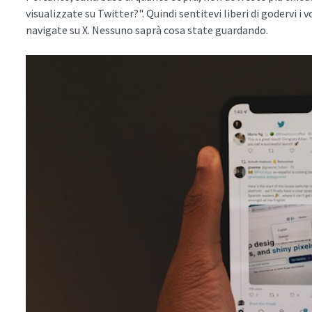
visualizzate su Twitter?". Quindi sentitevi liberi di godervi 
navigate su X. Nessuno saprà cosa state guardando.