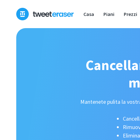
Casa
Piani
Prezzi
Cancella
m
Mantenete pulita la vostr
Cancell
Rimuove
Elimina