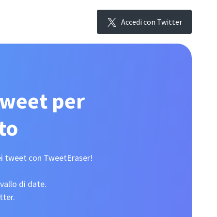
Accedi con Twitter
tweet per
to
dei tweet con TweetEraser!
vallo di date.
tter.