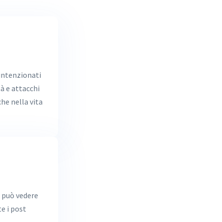
lintenzionati
à e attacchi
che nella vita
, può vedere
e i post