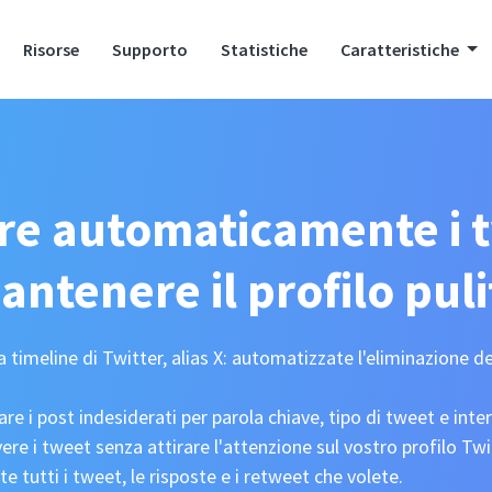
Risorse
Supporto
Statistiche
Caratteristiche
re automaticamente i 
antenere il profilo puli
a timeline di Twitter, alias X: automatizzate l'eliminazione 
are i post indesiderati per parola chiave, tipo di tweet e inter
re i tweet senza attirare l'attenzione sul vostro profilo Twi
te tutti i tweet, le risposte e i retweet che volete.