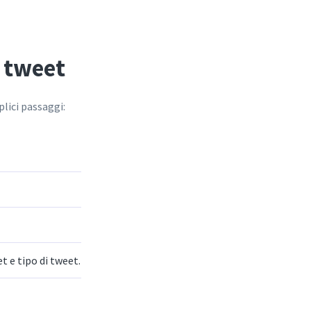
 tweet
lici passaggi:
t e tipo di tweet.