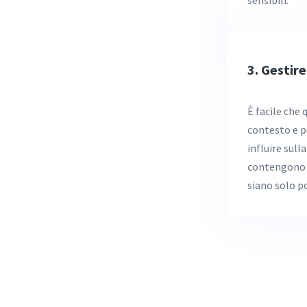
sensibili.
3. Gestir
È facile che 
contesto e p
influire sull
contengono b
siano solo p