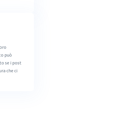
loro
to può
to se i post
ra che ci