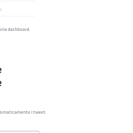
.
pria dashboard.
e
e
tomaticamente i tweet.