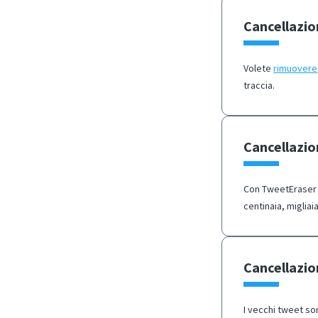
Cancellazio
Volete
rimuovere
traccia.
Cancellazio
Con TweetEraser è
centinaia, migliaia
Cancellazio
I vecchi tweet so