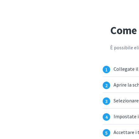
Come 
È possibile e
Collegate il
Aprire la sc
Selezionare
Impostate i 
Accettare i 