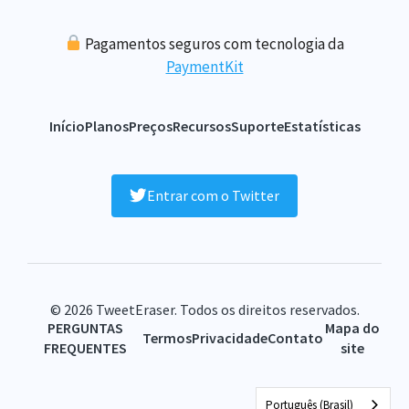
Pagamentos seguros com tecnologia da
PaymentKit
Início
Planos
Preços
Recursos
Suporte
Estatísticas
Entrar com o Twitter
© 2026 TweetEraser. Todos os direitos reservados.
PERGUNTAS
Mapa do
Termos
Privacidade
Contato
FREQUENTES
site
Português (Brasil)