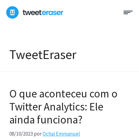
Pular
Me
para
o
conteúdo
TweetEraser
O que aconteceu com o
Twitter Analytics: Ele
ainda funciona?
08/10/2023
por
Ochai Emmanuel