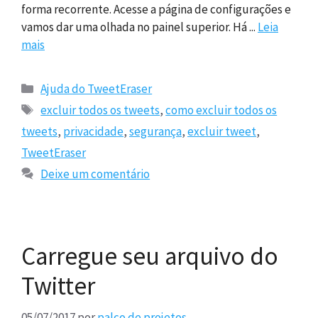
forma recorrente. Acesse a página de configurações e
vamos dar uma olhada no painel superior. Há ...
Leia
mais
Categorias
Ajuda do TweetEraser
Tags
excluir todos os tweets
,
como excluir todos os
tweets
,
privacidade
,
segurança
,
excluir tweet
,
TweetEraser
Deixe um comentário
Carregue seu arquivo do
Twitter
05/07/2017
por
palco de projetos