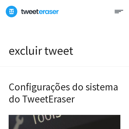
Pular
Me
para
o
conteúdo
excluir tweet
Configurações do sistema
do TweetEraser