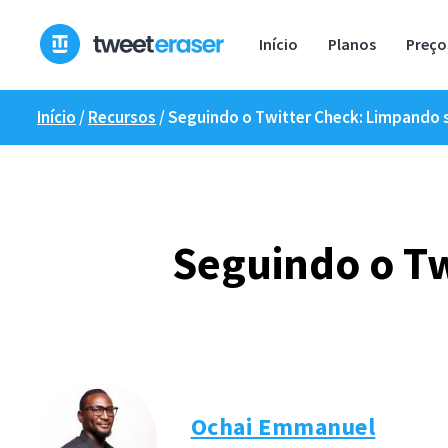
Pular
para
Início
Planos
Preço
o
conteúdo
Início
/
Recursos
/
Seguindo o Twitter Check: Limpando s
Seguindo o Tw
Ochai Emmanuel