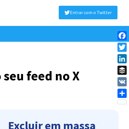
Entrar com o Twitter
Face
Twitt
Linke
 seu feed no X
Buffe
VK
Shar
Excluir em massa