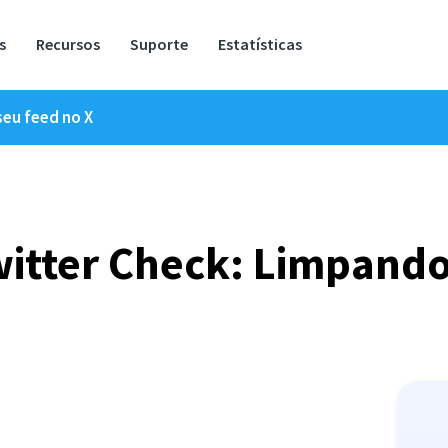
s
Recursos
Suporte
Estatísticas
eu feed no X
itter Check: Limpando