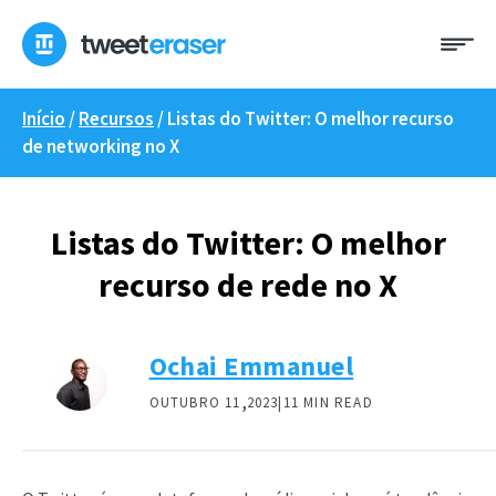
Pular
Me
para
o
conteúdo
Início
/
Recursos
/
Listas do Twitter: O melhor recurso
de networking no X
Listas do Twitter: O melhor
recurso de rede no X
Ochai Emmanuel
,
OUTUBRO 11
2023|
11 MIN READ