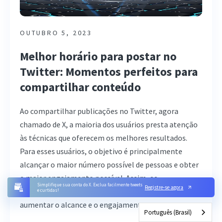
OUTUBRO 5, 2023
Melhor horário para postar no
Twitter: Momentos perfeitos para
compartilhar conteúdo
Ao compartilhar publicações no Twitter, agora
chamado de X, a maioria dos usuários presta atenção
às técnicas que oferecem os melhores resultados.
Para esses usuários, o objetivo é principalmente
alcançar o maior número possível de pessoas e obter
o maior engajamento possível. Assim, os
Simplifique sua conta do X. Exclua facilmente tweets
Registre-se agora
especialistas observaram que uma técnica que ajuda a
e curtidas!
aumentar o alcance e o engajamento ...
Português (Brasil)