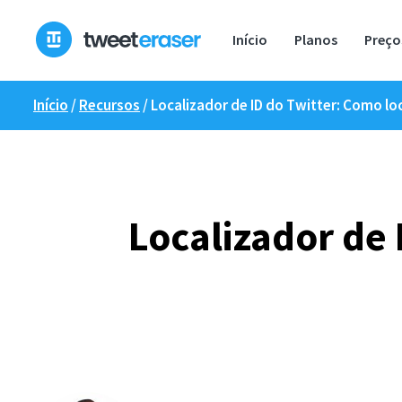
Pular
para
Início
Planos
Preço
o
conteúdo
Início
/
Recursos
/
Localizador de ID do Twitter: Como lo
Localizador de 