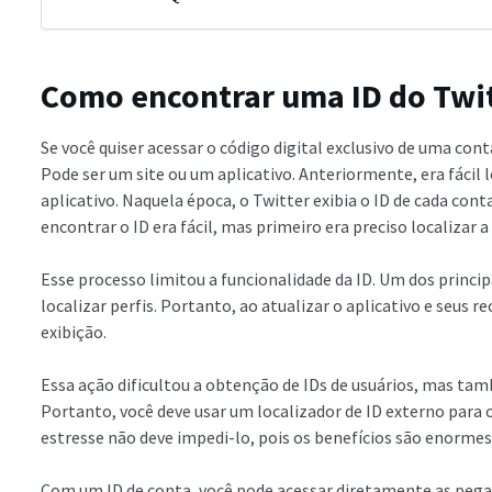
Como encontrar uma ID do Twi
Se você quiser acessar o código digital exclusivo de uma con
Pode ser um site ou um aplicativo. Anteriormente, era fácil 
aplicativo. Naquela época, o Twitter exibia o ID de cada con
encontrar o ID era fácil, mas primeiro era preciso localizar a
Esse processo limitou a funcionalidade da ID. Um dos principa
localizar perfis. Portanto, ao atualizar o aplicativo e seus r
exibição.
Essa ação dificultou a obtenção de IDs de usuários, mas ta
Portanto, você deve usar um localizador de ID externo para 
estresse não deve impedi-lo, pois os benefícios são enormes
Com um ID de conta, você pode acessar diretamente as pega