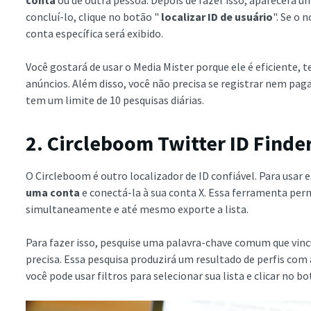
conta
ou de outra pessoa. Depois de fazer isso, aparecerá u
concluí-lo, clique no botão "
localizar ID de usuário
". Se o 
conta específica será exibido.
Você gostará de usar o Media Mister porque ele é eficiente, 
anúncios. Além disso, você não precisa se registrar nem pag
tem um limite de 10 pesquisas diárias.
2. Circleboom Twitter ID Finde
O Circleboom é outro localizador de ID confiável. Para usar e
uma conta
e conectá-la à sua conta X. Essa ferramenta perm
simultaneamente e até mesmo exporte a lista.
Para fazer isso, pesquise uma palavra-chave comum que vincu
precisa. Essa pesquisa produzirá um resultado de perfis com
você pode usar filtros para selecionar sua lista e clicar no b