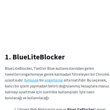
1. BlueLiteBlocker
BlueLiteBlocker, Twitter Blue kullanıcılarından gelen
tweetleri engellemeye gerek kalmadan filtreleyen bir Chrome
uzantısıdır.
Yumuşak
bir
engelleme
alternatifidir. Bu seçenek,
kalıcı bir işlem yapmadan belirli doğrulanmış hesaplara maruz
kalmayı azaltmak için özellikle kullanışlıdır. İşte nasıl
kurulacağı ve kullanılacağı:
Chrome Web Mağazası'nı açın ve
BlueLiteBlocker
'ı arayın.