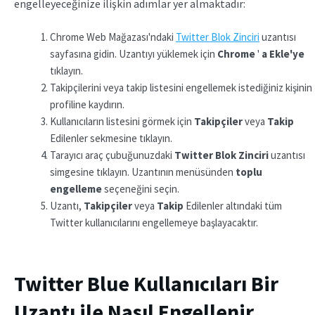
engelleyeceğinize ilişkin adımlar yer almaktadır:
Chrome Web Mağazası'ndaki
Twitter Blok Zinciri
uzantısı
sayfasına gidin. Uzantıyı yüklemek için
Chrome
'
a Ekle'ye
tıklayın.
Takipçilerini veya takip listesini engellemek istediğiniz kişinin
profiline kaydırın.
Kullanıcıların listesini görmek için
Takipçiler
veya
Takip
Edilenler sekmesine tıklayın.
Tarayıcı araç çubuğunuzdaki
Twitter Blok Zinciri
uzantısı
simgesine tıklayın. Uzantının menüsünden
toplu
engelleme
seçeneğini seçin.
Uzantı,
Takipçiler
veya
Takip
Edilenler altındaki tüm
Twitter kullanıcılarını engellemeye başlayacaktır.
Twitter Blue Kullanıcıları Bir
Uzantı ile Nasıl Engellenir