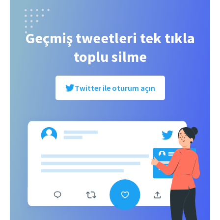
Geçmiş tweetleri tek tıkla
toplu silme
Twitter ile oturum açın