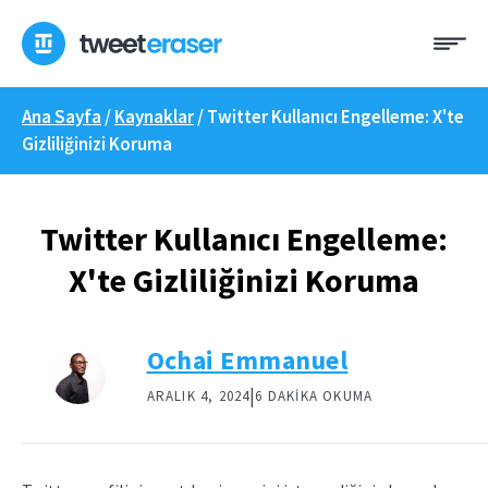
İçeriğe
Me
geç
Ana Sayfa
/
Kaynaklar
/
Twitter Kullanıcı Engelleme: X'te
Gizliliğinizi Koruma
Twitter Kullanıcı Engelleme:
X'te Gizliliğinizi Koruma
Ochai Emmanuel
|
ARALIK 4, 2024
6 DAKIKA OKUMA