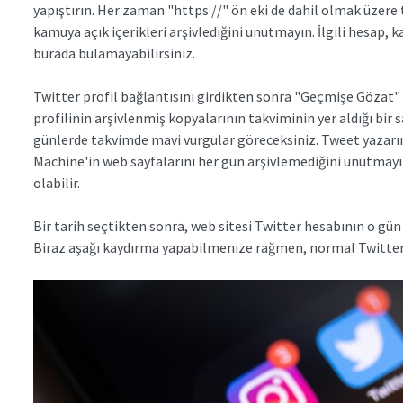
yapıştırın. Her zaman "https://" ön eki de dahil olmak üzere 
kamuya açık içerikleri arşivlediğini unutmayın. İlgili hesap, k
burada bulamayabilirsiniz.
Twitter profil bağlantısını girdikten sonra "Geçmişe Gözat"
profilinin arşivlenmiş kopyalarının takviminin yer aldığı bir 
günlerde takvimde mavi vurgular göreceksiniz. Tweet yazarını
Machine'in web sayfalarını her gün arşivlemediğini unutmayın
olabilir.
Bir tarih seçtikten sonra, web sitesi Twitter hesabının o gü
Biraz aşağı kaydırma yapabilmenize rağmen, normal Twitter