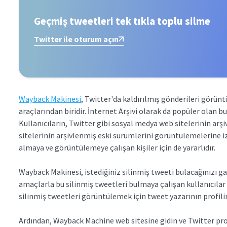
Geçmiş tweetleri tek tıkla toplu silme
Twitter ile oturum açın
Wayback Makinesi
, Twitter'da kaldırılmış gönderileri görünt
araçlarından biridir. İnternet Arşivi olarak da popüler olan bu 
Kullanıcıların, Twitter gibi sosyal medya web sitelerinin ar
sitelerinin arşivlenmiş eski sürümlerini görüntülemelerine izi
almaya ve görüntülemeye çalışan kişiler için de yararlıdır.
Wayback Makinesi, istediğiniz silinmiş tweeti bulacağınızı g
amaçlarla bu silinmiş tweetleri bulmaya çalışan kullanıcılar iç
silinmiş tweetleri görüntülemek için tweet yazarının profilin
Ardından, Wayback Machine web sitesine gidin ve Twitter pro