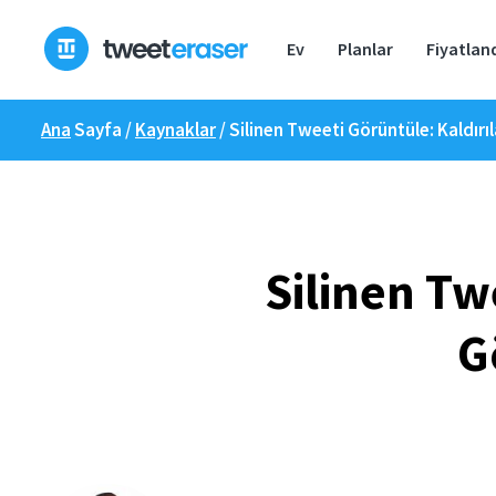
İçeriğe
geç
Ev
Planlar
Fiyatlan
Ana
Sayfa /
Kaynaklar
/
Silinen Tweeti Görüntüle: Kaldırı
Silinen Tw
G