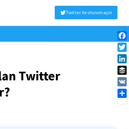
Twitter ile oturum açın
Face
Twitt
Linke
lan Twitter
Buffe
r?
VK
Shar