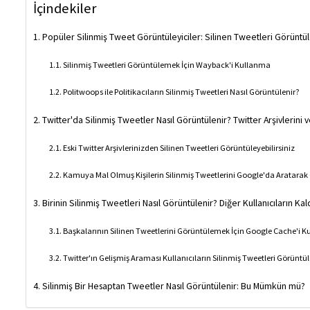
İçindekiler
Popüler Silinmiş Tweet Görüntüleyiciler: Silinen Tweetleri Görüntü
Silinmiş Tweetleri Görüntülemek İçin Wayback'i Kullanma
Politwoops ile Politikacıların Silinmiş Tweetleri Nasıl Görüntülenir?
Twitter'da Silinmiş Tweetler Nasıl Görüntülenir? Twitter Arşivlerini
Eski Twitter Arşivlerinizden Silinen Tweetleri Görüntüleyebilirsiniz
Kamuya Mal Olmuş Kişilerin Silinmiş Tweetlerini Google'da Aratarak
Birinin Silinmiş Tweetleri Nasıl Görüntülenir? Diğer Kullanıcıların Ka
Başkalarının Silinen Tweetlerini Görüntülemek İçin Google Cache'i 
Twitter'ın Gelişmiş Araması Kullanıcıların Silinmiş Tweetleri Görüntü
Silinmiş Bir Hesaptan Tweetler Nasıl Görüntülenir: Bu Mümkün mü?