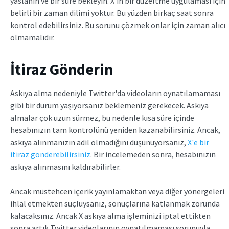
yaslanın ve bir süre bekleyin. X'in bir düzeltme uygulaması için
belirli bir zaman dilimi yoktur. Bu yüzden birkaç saat sonra
kontrol edebilirsiniz. Bu sorunu çözmek onlar için zaman alıcı
olmamalıdır.
İtiraz Gönderin
Askıya alma nedeniyle Twitter'da videoların oynatılamaması
gibi bir durum yaşıyorsanız beklemeniz gerekecek. Askıya
almalar çok uzun sürmez, bu nedenle kısa süre içinde
hesabınızın tam kontrolünü yeniden kazanabilirsiniz. Ancak,
askıya alınmanızın adil olmadığını düşünüyorsanız,
X'e bir
itiraz gönderebilirsiniz
. Bir incelemeden sonra, hesabınızın
askıya alınmasını kaldırabilirler.
Ancak müstehcen içerik yayınlamaktan veya diğer yönergeleri
ihlal etmekten suçluysanız, sonuçlarına katlanmak zorunda
kalacaksınız. Ancak X askıya alma işleminizi iptal ettikten
sonra artık Twitter videolarının oynatılmaması sorunuyla