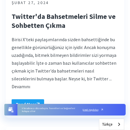
ŞUBAT 27, 2024
Twitter'da Bahsetmeleri Silme ve
Sohbetten Çıkma
Birisi X'teki paylaşımlarında sizden bahsettiğinde bu
genellikle görünürlüğünüz için iyidir. Ancak konuşma
uzadığında, bitmek bilmeyen bildirimler sizi yormaya
başlayabilir. İşte o zaman bazı kullanıcılar sohbetten
çıkmak için Twitter'da bahsetmeleri nasıl
sileceklerini bulmaya başlar. Neyse ki, bir Twitter ...
Devamını
Read More
X hesabınızı düzenleyin. Tweetleri ve beğenileri
Şimdi Kaydolun
kolayca silin!
Türkçe