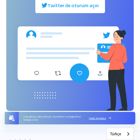
Twitter ile oturum açın
X hesabınızı düzenleyin. Tweetleri ve beğenileri
Şimdi Kaydolun
kolayca silin!
Türkçe