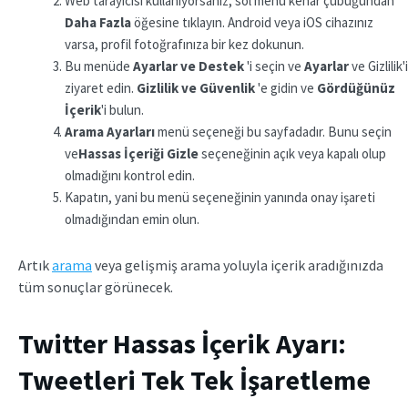
Web tarayıcısı kullanıyorsanız, sol menü kenar çubuğundan
Daha Fazla
öğesine tıklayın. Android veya iOS cihazınız
varsa, profil fotoğrafınıza bir kez dokunun.
Bu menüde
Ayarlar ve Destek
'i seçin ve
Ayarlar
ve Gizlilik'i
ziyaret edin.
Gizlilik ve Güvenlik
'e gidin ve
Gördüğünüz
İçerik
'i bulun.
Arama Ayarları
menü seçeneği bu sayfadadır. Bunu seçin
ve
Hassas İçeriği
Gizle
seçeneğinin açık veya kapalı olup
olmadığını kontrol edin.
Kapatın, yani bu menü seçeneğinin yanında onay işareti
olmadığından emin olun.
Artık
arama
veya gelişmiş arama yoluyla içerik aradığınızda
tüm sonuçlar görünecek.
Twitter Hassas İçerik Ayarı:
Tweetleri Tek Tek İşaretleme