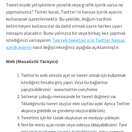
Tweetinizde yetişkinlere yönelik veya grafik içerik varsa ne
yapmalısınız? Temel kural, Twitter'ın hassas içerik ayarını
kullanarak işaretlemektir. Bu şekilde, doğum tarihini
belirtmeyen kullanıcılar da dahil olmak üzere herkes uyarı
mesajını alacaktır. Bunu yalnızca bir veya birkaç kez yapmak
istediğinizi varsayalım.
Tek tek tweetler için Twitter hassas
içerik ayarını
nasıl değiştireceğiniz aşağıda açıklanmıştır.
Web (Masaüstü Tarayıcı)
Twitter'ın web sitesini açın ve tweet atmak için kullanmak
istediğiniz hesaba giriş yapın. Veya bu bağlantıyı
yapıştırabilirsiniz - www.twitter.com/home
Sol kenar çubuğu menüsünde bir tweet düğmesi var.
Tıkladığınızda tweet oluştur mini sayfası açılır. Ayrıca Twitter
akışınıza gidebilir ve gönderiyi oluşturabilirsiniz.
Tweetiniz için bir taslak oluşturun ve medyayı yükleyin.
Yeni bir menü açan resim veya videoya tıklayabilirsiniz. Fare
imlecinizi medyanın üzerine getirdiğinizde, imleç parmağı