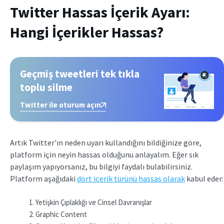
Twitter Hassas İçerik Ayarı:
Hangi İçerikler Hassas?
Geçmiş tweetleri tek tıkla
toplu silme
Twitter ile oturum açın
Artık Twitter'ın neden uyarı kullandığını bildiğinize göre,
platform için neyin hassas olduğunu anlayalım. Eğer sık
paylaşım yapıyorsanız, bu bilgiyi faydalı bulabilirsiniz.
Platform aşağıdaki
dört içerik türünü hassas olarak
kabul eder:
Yetişkin Çıplaklığı ve Cinsel Davranışlar
Graphic Content