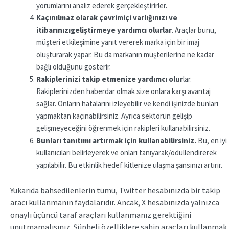
yorumlarını analiz ederek gerçekleştirirler.
Kaçınılmaz olarak çevrimiçi varlığınızı
ve
itibarınızı
geliştirmeye yardımcı olurlar
. Araçlar bunu,
müşteri etkileşimine yanıt vererek marka için bir imaj
oluşturarak yapar. Bu da markanın müşterilerine ne kadar
bağlı olduğunu gösterir.
Rakiplerinizi takip etmenize yardımcı olur
lar.
Rakiplerinizden haberdar olmak size onlara karşı avantaj
sağlar. Onların hatalarını izleyebilir ve kendi işinizde bunları
yapmaktan kaçınabilirsiniz. Ayrıca sektörün gelişip
gelişmeyeceğini öğrenmek için rakipleri kullanabilirsiniz.
Bunları tanıtımı artırmak için kullanabilirsiniz.
Bu, en iyi
kullanıcıları belirleyerek ve onları tanıyarak/ödüllendirerek
yapılabilir. Bu etkinlik hedef kitlenize ulaşma şansınızı artırır.
Yukarıda bahsedilenlerin tümü, Twitter hesabınızda bir takip
aracı kullanmanın faydalarıdır. Ancak, X hesabınızda yalnızca
onaylı üçüncü taraf araçları kullanmanız gerektiğini
unutmamalısınız. Şüpheli özelliklere sahip araçları kullanmak,