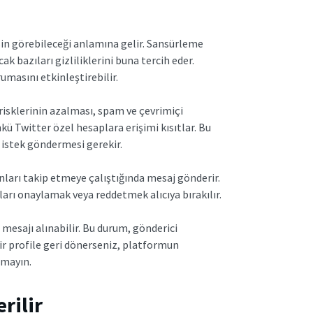
sin görebileceği anlamına gelir. Sansürleme
ak bazıları gizliliklerini buna tercih eder.
umasını etkinleştirebilir.
risklerinin azalması, spam ve çevrimiçi
ü Twitter özel hesaplara erişimi kısıtlar. Bu
r istek göndermesi gerekir.
onları takip etmeye çalıştığında mesaj gönderir.
ları onaylamak veya reddetmek alıcıya bırakılır.
mesajı alınabilir. Bu durum, gönderici
 bir profile geri dönerseniz, platformun
tmayın.
rilir