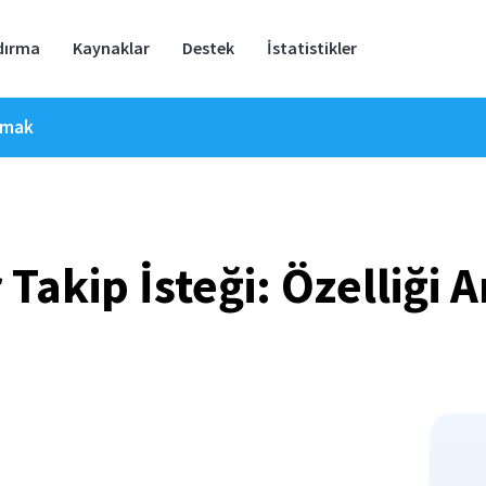
dırma
Kaynaklar
Destek
İstatistikler
lamak
 Takip İsteği: Özelliği