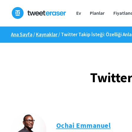
İçeriğe
geç
Ev
Planlar
Fiyatlan
Ana Sayfa
/
Kaynaklar
/
Twitter Takip İsteği: Özelliği An
Twitter
Ochai Emmanuel