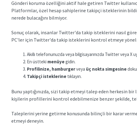
Gönderi koruma özelliğini aktif hale getiren Twitter kullanıcı
Platformlar, özel hesap sahiplerine takipçi isteklerinin bild
nerede bulacağını bilmiyor.
Sonuç olarak, insanlar Twitter'da takip isteklerini nasıl göre
PC'ler için Twitter'da takip isteklerini kontrol etmeye yönel
Akıllı telefonunuzda veya bilgisayarınızda Twitter veya X u
En üstteki
menüye
gidin.
Profilinize, hamburger
veya
üç nokta simgesine
dok
Takipçi isteklerine
tıklayın.
Bunu yaptığınızda, sizi takip etmeyi talep eden herkesin bir 
kişilerin profillerini kontrol edebilmenize benzer şekilde, tek
Taleplerini yerine getirme konusunda bilinçli bir karar vermek
etmeyi deneyin.