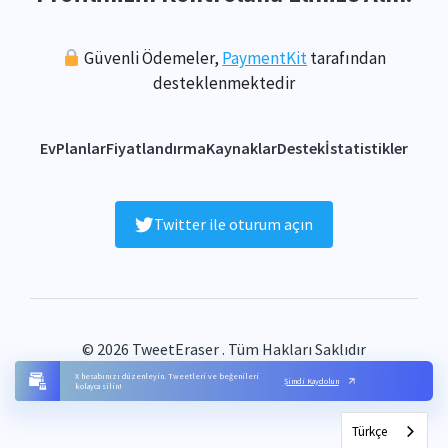
Güvenli Ödemeler,
PaymentKit
tarafından
desteklenmektedir
Ev
Planlar
Fiyatlandırma
Kaynaklar
Destek
İstatistikler
Twitter ile oturum açın
© 2026 TweetEraser . Tüm Hakları Saklıdır
SSS
Şartlar
Gizlilik
İletişim
Site Haritası
X hesabınızı düzenleyin. Tweetleri ve beğenileri
Şimdi Kaydolun
kolayca silin!
Türkçe