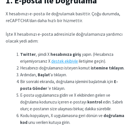
1. E-posta ile Doğrulama
X hesabınızı e-posta ile doğrulamak basittir. Çoğu durumda,
reCAPTCHA'dan daha hızlı bir hizmettir.
İşte X hesabınızı e-posta adresinizle doğrulamanıza yardımcı
olacak yedi adım:
Twitter
, şimdi X
hesabınıza giriş
yapın. (Hesabınıza
erişemiyorsanız X
destek ekibiyle
iletişime geçin).
Hesabınızı doğrulamanızı isteyen komut
istemine tıklayın
.
Ardından,
Başlat
'a tıklayın.
Bir sonraki ekranda, doğrulama işlemini başlatmak için
E-
posta Gönder
'e tıklayın.
E-posta uygulamanıza gidin ve X ekibinden gelen ve
doğrulama kodunuzu içeren e-postayı
kontrol
edin. Sabırlı
olun; e-postanın size ulaşması birkaç dakika sürebilir.
Kodu kopyalayın, X uygulamasına geri dönün ve
doğrulama
kod
unu verilen kutuya girin.