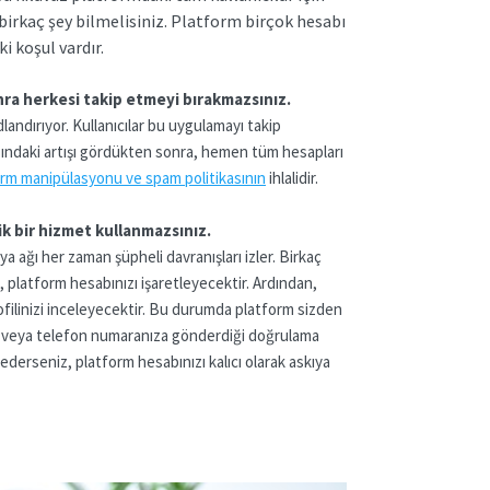
birkaç şey bilmelisiniz. Platform birçok hesabı
i koşul vardır.
onra herkesi takip etmeyi bırakmazsınız.
dlandırıyor. Kullanıcılar bu uygulamayı takip
ayısındaki artışı gördükten sonra, hemen tüm hesapları
orm manipülasyonu ve spam politikasının
ihlalidir.
k bir hizmet kullanmazsınız.
ya ağı her zaman şüpheli davranışları izler. Birkaç
ız, platform hesabınızı işaretleyecektir. Ardından,
profilinizi inceleyecektir. Bu durumda platform sizden
ıza veya telefon numaranıza gönderdiği doğrulama
derseniz, platform hesabınızı kalıcı olarak askıya