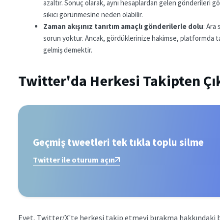
azaltır. Sonuç olarak, aynı hesaplardan gelen gönderileri g
sıkıcı görünmesine neden olabilir.
Zaman akışınız tanıtım amaçlı gönderilerle dolu
: Ara
sorun yoktur. Ancak, gördüklerinize hakimse, platformda tak
gelmiş demektir.
Twitter'da Herkesi Takipten 
Geçmiş tweetleri tek tıkla toplu silme
Twitter ile oturum açın
Evet, Twitter/X'te herkesi takip etmeyi bırakma hakkındaki b