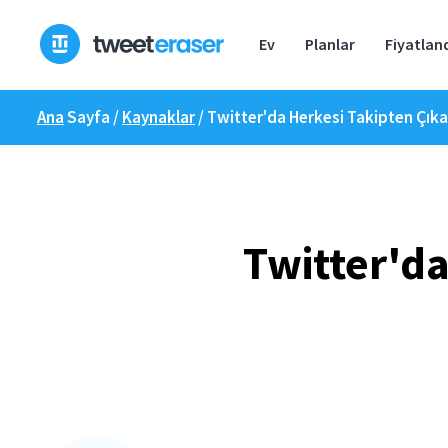
İçeriğe
geç
Ev
Planlar
Fiyatlan
Ana
Sayfa /
Kaynaklar
/
Twitter'da Herkesi Takipten Çık
Twitter'da