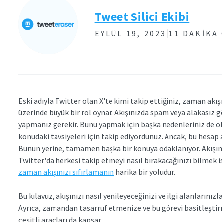
Tweet Silici Ekibi
|
EYLÜL 19, 2023
11 DAKIKA
Eski adıyla Twitter olan X'te kimi takip ettiğiniz, zaman akı
üzerinde büyük bir rol oynar. Akışınızda spam veya alakasız 
yapmanız gerekir. Bunu yapmak için başka nedenleriniz de olabi
konudaki tavsiyeleri için takip ediyordunuz. Ancak, bu hesap
Bunun yerine, tamamen başka bir konuya odaklanıyor. Akışınız
Twitter'da herkesi takip etmeyi nasıl bırakacağınızı bilmek i
zaman akışınızı sıfırlamanın
harika bir yoludur.
Bu kılavuz, akışınızı nasıl yenileyeceğinizi ve ilgi alanlarınız
Ayrıca, zamandan tasarruf etmenize ve bu görevi basitleştir
çeşitli araçları da kapsar.