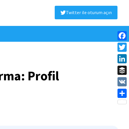
Twitter ile oturum açın
Face
Twitt
Linke
rma: Profil
Buffe
VK
Shar