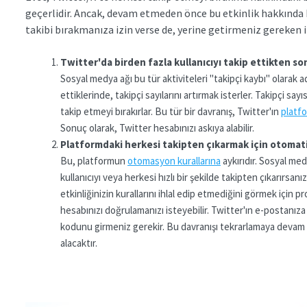
geçerlidir. Ancak, devam etmeden önce bu etkinlik hakkında 
takibi bırakmanıza izin verse de, yerine getirmeniz gereken ik
Twitter'da birden fazla kullanıcıyı takip ettikten s
Sosyal medya ağı bu tür aktiviteleri "takipçi kaybı" olarak a
ettiklerinde, takipçi sayılarını artırmak isterler. Takipçi s
takip etmeyi bırakırlar. Bu tür bir davranış, Twitter'ın
platf
Sonuç olarak, Twitter hesabınızı askıya alabilir.
Platformdaki herkesi takipten çıkarmak için otomati
Bu, platformun
otomasyon kurallarına
aykırıdır. Sosyal med
kullanıcıyı veya herkesi hızlı bir şekilde takipten çıkarırsan
etkinliğinizin kurallarını ihlal edip etmediğini görmek için 
hesabınızı doğrulamanızı isteyebilir. Twitter'ın e-postan
kodunu girmeniz gerekir. Bu davranışı tekrarlamaya devam e
alacaktır.