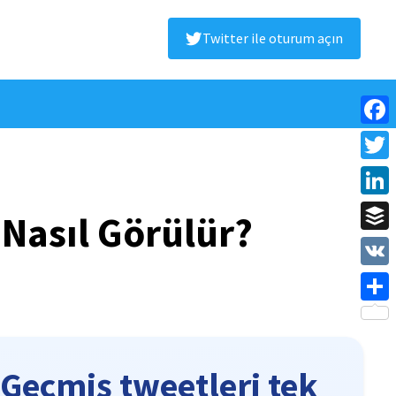
Twitter ile oturum açın
Face
Twitt
Linke
 Nasıl Görülür?
Buffe
VK
Shar
Geçmiş tweetleri tek