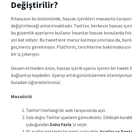
Değiştirilir?
Kılavuzun bu bölümünde, hassas içerikleri masaüstü tarayıcıl
değiştirileceği anlatılmaktadır. Twitter, herkesin hassas içe
bu güvenlik ayarlarını kullanır. İnsanlar hassas konularda fo
yol kat ediyor. Bu tweetlere maruz kalmayı sınırlasa da, bu
geçmeniz gerekmiyor. Platform, tercihlerine bakılmaksızın h
bir iş çıkarıyor.
Devam etmeden önce, hassas içerik uyarısı içeren bir tweet bu
bağlantıyı kaydedin. Uyarıyı artık görüntülemek istemiyorsanı
buradan öğrenebilirsiniz:
Masaüstü
Twitter'ı herhangi bir web tarayıcısında açın.
Sola doğru Twitter ayarlarını göreceksiniz. Etkileşim kurabil
çubuğundan
Daha Fazla
'yı seçin.
Ek ayarları gösteren bir menü açılacaktır.
Ayarlar ve Dest