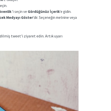
seçin.
Güvenlik
'i seçin ve
Gördüğünüz İçerik
'e gidin.
ecek Medyayı Göster
'dir. Seçeneğin metnine veya
lmiş tweet'i ziyaret edin. Artık uyarı