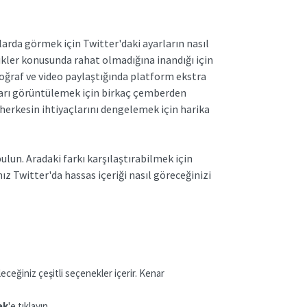
arda görmek için Twitter'daki ayarların nasıl
rikler konusunda rahat olmadığına inandığı için
toğraf ve video paylaştığında platform ekstra
nları görüntülemek için birkaç çemberden
erkesin ihtiyaçlarını dengelemek için harika
lun. Aradaki farkı karşılaştırabilmek için
z Twitter'da hassas içeriği nasıl göreceğinizi
eceğiniz çeşitli seçenekler içerir. Kenar
ek
'e tıklayın.