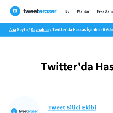
İçeriğe
geç
Ev
Planlar
Fiyatlan
Ana
Sayfa /
Kaynaklar
/
Twitter'da Hassas İçerikler 6 Ad
Twitter'da Has
Tweet Silici Ekibi