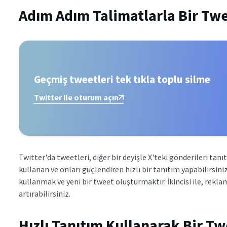
Adım Adım Talimatlarla Bir Twee
Geçmiş tweetleri tek tıkla toplu silme
Twitter ile oturum açın
Twitter'da tweetleri, diğer bir deyişle X'teki gönderileri tanı
kullanan ve onları güçlendiren hızlı bir tanıtım yapabilirsini
kullanmak ve yeni bir tweet oluşturmaktır. İkincisi ile, reklam
artırabilirsiniz.
Hızlı Tanıtım Kullanarak Bir Twe