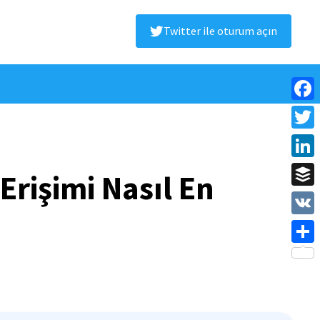
Twitter ile oturum açın
Face
Twitt
Linke
 Erişimi Nasıl En
Buffe
VK
Shar