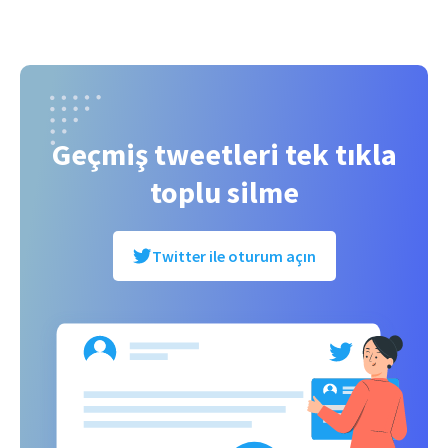
Geçmiş tweetleri tek tıkla
toplu silme
Twitter ile oturum açın