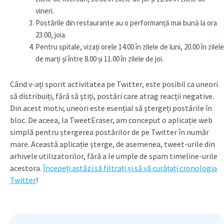
vineri.
Postările din restaurante au o performanță mai bună la ora
23.00, joia.
Pentru spitale, vizați orele 14.00 în zilele de luni, 20.00 în zilele
de marți și între 8.00 și 11.00 în zilele de joi.
Când v-ați sporit activitatea pe Twitter, este posibil ca uneori
să distribuiți, fără să știți, postări care atrag reacții negative.
Din acest motiv, uneori este esențial să ștergeți postările în
bloc. De aceea, la TweetEraser, am conceput o aplicație web
simplă pentru ștergerea postărilor de pe Twitter în număr
mare. Această aplicație șterge, de asemenea, tweet-urile din
arhivele utilizatorilor, fără a le umple de spam timeline-urile
acestora.
Începeți astăzi să filtrați și să vă curățați cronologia
Twitter
!