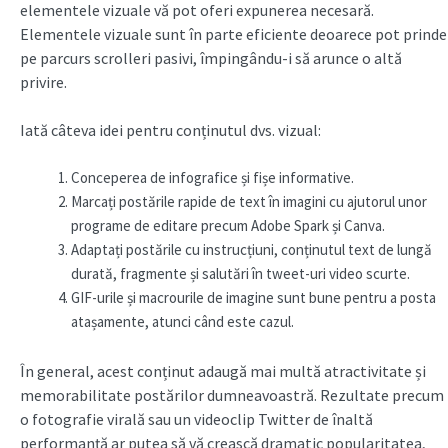
elementele vizuale vă pot oferi expunerea necesară.
Elementele vizuale sunt în parte eficiente deoarece pot prinde
pe parcurs scrolleri pasivi, împingându-i să arunce o altă
privire.
Iată câteva idei pentru conținutul dvs. vizual:
Conceperea de infografice și fișe informative.
Marcați postările rapide de text în imagini cu ajutorul unor
programe de editare precum Adobe Spark și Canva.
Adaptați postările cu instrucțiuni, conținutul text de lungă
durată, fragmente și salutări în tweet-uri video scurte.
GIF-urile și macrourile de imagine sunt bune pentru a posta
atașamente, atunci când este cazul.
În general, acest conținut adaugă mai multă atractivitate și
memorabilitate postărilor dumneavoastră. Rezultate precum
o fotografie virală sau un videoclip Twitter de înaltă
performanță ar putea să vă crească dramatic popularitatea,