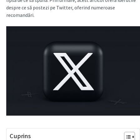
lipsă de ce să spună. Prin urmare, acest articol oferă idei utile
despre ce să postezi pe Twitter, oferind numeroase
recomandări.
Cuprins