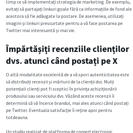
timp ce vă implementați strategia de marketing. De exemplu,
evitați să partajați linkuri goale fără ca informațiile de fond ale
acestora să fie adăugate la postare. De asemenea, utilizați
imagini și linkuri prescurtate pentru a vă face postarea pe
Twitter mai interesantă și mai vie.
Împărtășiți recenziile clienților
dvs. atunci când postați pe X
O altă modalitate excelentă de a vă spori autenticitatea este
să distribuiți recenzii și mărturii de la clienții dvs. Mulți
potențiali clienți pot fi sceptici în privința achiziționării
produsului sau serviciului dvs. Văzând aceste recenzii îi
determină să vă încerce brandul, mai ales atunci când postați
pe Twitter. Eventuala satisfacție îi reține apoi pentru
totdeauna.
Un studiu realizat de platforma de comerț electronic