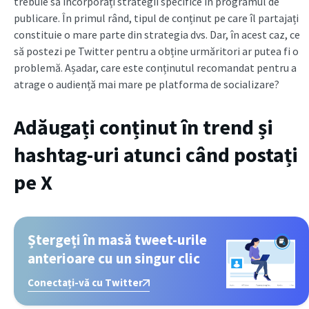
trebuie să încorporați strategii specifice în programul de
publicare. În primul rând, tipul de conținut pe care îl partajați
constituie o mare parte din strategia dvs. Dar, în acest caz, ce
să postezi pe Twitter pentru a obține urmăritori ar putea fi o
problemă. Așadar, care este conținutul recomandat pentru a
atrage o audiență mai mare pe platforma de socializare?
Adăugați conținut în trend și
hashtag-uri atunci când postați
pe X
Ștergeți în masă tweet-urile
anterioare cu un singur clic
Conectați-vă cu Twitter