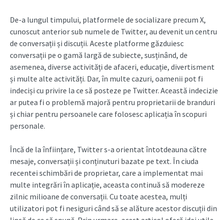
De-a lungul timpului, platformele de socializare precum X,
cunoscut anterior sub numele de Twitter, au devenit un centru
de conversații și discuții. Aceste platforme găzduiesc
conversații pe o gamă largă de subiecte, susținând, de
asemenea, diverse activități de afaceri, educație, divertisment
și multe alte activități. Dar, în multe cazuri, oamenii pot fi
indeciși cu privire la ce să posteze pe Twitter. Această indecizie
ar putea fi o problemă majoră pentru proprietarii de branduri
și chiar pentru persoanele care folosesc aplicația în scopuri
personale.
Încă de la înființare, Twitter s-a orientat întotdeauna către
mesaje, conversații și conținuturi bazate pe text. În ciuda
recentei schimbări de proprietar, care a implementat mai
multe integrări în aplicație, aceasta continuă să modereze
zilnic milioane de conversații. Cu toate acestea, mulți
utilizatori pot fi nesiguri când să se alăture acestor discuții din