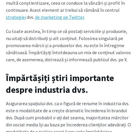
multă conștientizare, ceea ce conduce la vânzări și profit în
continuare. Acest element ar trebui să rămână în centrul
strategiei
dvs.
de marketing pe Twitter
.
Cu toate acestea, în timp ce vă postați serviciile și produsele,
nu uitați să distribuiți și alt conținut. Folosirea singulară pe
promovarea mărcii și a produselor dvs. nu este în întregime
sănătoasă. Împărtășiți întotdeauna un mix de conținut valoros
care, de asemenea, distrează și informează publicul dvs. pe X.
Împărtășiți știri importante
despre industria dvs.
Asigurarea spațiului dvs. ca o figură de renume în industria dvs.
este o modalitate de a crește dramatic încrederea în brandul
dvs. După cum probabil v-ați dat seama, majoritatea mărcilor
din social media își au baza pe încrederea clienților adevărați. O
modalitate de a realiza acest lucru este împărtășirea