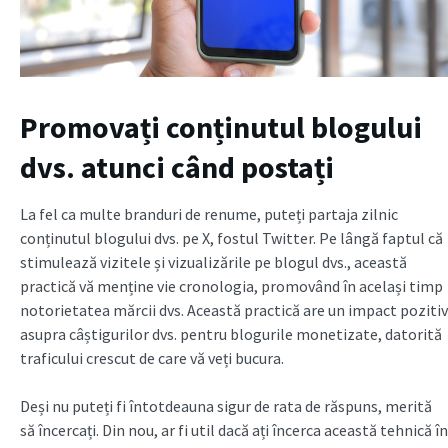
Promovați conținutul blogului
dvs. atunci când postați
La fel ca multe branduri de renume, puteți partaja zilnic
conținutul blogului dvs. pe X, fostul Twitter. Pe lângă faptul că
stimulează vizitele și vizualizările pe blogul dvs., această
practică vă menține vie cronologia, promovând în același timp
notorietatea mărcii dvs. Această practică are un impact pozitiv
asupra câștigurilor dvs. pentru blogurile monetizate, datorită
traficului crescut de care vă veți bucura.
Deși nu puteți fi întotdeauna sigur de rata de răspuns, merită
să încercați. Din nou, ar fi util dacă ați încerca această tehnică în