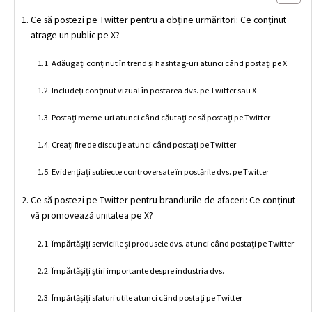
Ce să postezi pe Twitter pentru a obține urmăritori: Ce conținut
atrage un public pe X?
Adăugați conținut în trend și hashtag-uri atunci când postați pe X
Includeți conținut vizual în postarea dvs. pe Twitter sau X
Postați meme-uri atunci când căutați ce să postați pe Twitter
Creați fire de discuție atunci când postați pe Twitter
Evidențiați subiecte controversate în postările dvs. pe Twitter
Ce să postezi pe Twitter pentru brandurile de afaceri: Ce conținut
vă promovează unitatea pe X?
Împărtășiți serviciile și produsele dvs. atunci când postați pe Twitter
Împărtășiți știri importante despre industria dvs.
Împărtășiți sfaturi utile atunci când postați pe Twitter