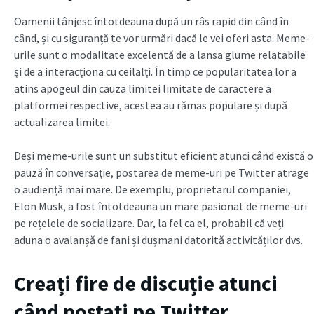
Oamenii tânjesc întotdeauna după un râs rapid din când în
când, și cu siguranță te vor urmări dacă le vei oferi asta. Meme-
urile sunt o modalitate excelentă de a lansa glume relatabile
și de a interacționa cu ceilalți. În timp ce popularitatea lor a
atins apogeul din cauza limitei limitate de caractere a
platformei respective, acestea au rămas populare și după
actualizarea limitei.
Deși meme-urile sunt un substitut eficient atunci când există o
pauză în conversație, postarea de meme-uri pe Twitter atrage
o audiență mai mare. De exemplu, proprietarul companiei,
Elon Musk, a fost întotdeauna un mare pasionat de meme-uri
pe rețelele de socializare. Dar, la fel ca el, probabil că veți
aduna o avalanșă de fani și dușmani datorită activităților dvs.
Creați fire de discuție atunci
când postați pe Twitter