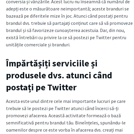
conversia și vânzările. Acest lucru nu înseamnă că numărul de
adepți este o măsurătoare neimportantă; aceste branduri se
bazează pe diferitele mize în joc. Atunci când postați pentru
brandul dvs. trebuie să partajați conținut care să vă promoveze
brandul și să favorizeze cunoașterea acestuia. Dar, din nou,
există întrebări cu privire la ce să postezi pe Twitter pentru
unitățile comerciale și branduri.
Împărtășiți serviciile și
produsele dvs. atunci când
postați pe Twitter
Acesta este unul dintre cele mai importante lucruri pe care
trebuie să le postezi pe Twitter atunci când încerci să-ți
promovezi afacerea. Această activitate formează o bază
semnificativă pentru brandul tău. Bineînțeles, spunându-le
oamenilor despre ce este vorba în afacerea dvs. creați mai