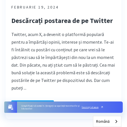
FEBRUARIE 19, 2024
Descărcați postarea de pe Twitter
Twitter, acum X, a devenit o platformă populară
pentru a împărtăși opinii, interese și momente. Te-ai
fi întâlnit cu postări cu conținut pe care vrei să le
păstrezi sau să le împărtășești din nou la un moment
dat. Din păcate, nu ați știut cum să le păstrați. Cea mai
bună soluție la această problemă este să descărcați
postările de pe Twitter pe dispozitivul dvs. Dar cum
puteți ...
Citește mai mult
Simplificați-vă contul X. Ștergeți cu ușurință tweet-urile și
Înscrieți-vă acum
like-urile!
Română