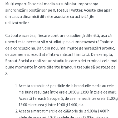
Mulți experți în social media au subliniat importanța
sincronizării postărilor pe X, fostul Twitter. Aceste idei apar
din cauza dinamicii diferite asociate cu activitățile
utilizatorilor.
Cu toate acestea, fiecare cont are o audiență diferită, așa că
uneori este necesar să o studiați pe a dumneavoastră înainte
de a concluziona. Dar, din nou, mai multe generalizări produc,
de asemenea, rezultate într-o măsură limitată. De exemplu,
Sprout Social a realizat un studiu în care a determinat cele mai
bune momente în care diferite branduri trebuie să posteze pe
X.
Acesta a stabilit că postările de la brandurile media au cele
mai bune rezultate între orele 10:00 și 13:00, în zilele de marți.
Această fereastră acoperă, de asemenea, între orele 11:00 și
13:00 miercurea și între 10:00 și 14:00 joia.
Acesta a marcat mărcile de călătorie de la 9.00 la 14.00 în
zilele de miercuri, 10.00 în zilele de joi și 12.00 în zilele de