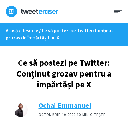
Treci
Me
la
conținut
Acasă
/
Resurse
/
Ce să postezi pe Twitter: Conținut
grozav de împărtășit pe X
Ce să postezi pe Twitter:
Conținut grozav pentru a
împărtăși pe X
Ochai Emmanuel
,
OCTOMBRIE 10
2023|
10 MIN CITEȘTE