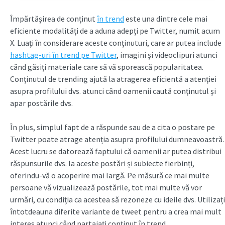
Împărtășirea de conținut
în trend
este una dintre cele mai
eficiente modalități de a aduna adepți pe Twitter, numit acum
X. Luați în considerare aceste conținuturi, care ar putea include
hashtag-uri în trend pe Twitter
, imagini și videoclipuri atunci
când găsiți materiale care să vă sporească popularitatea.
Conținutul de trending ajută la atragerea eficientă a atenției
asupra profilului dvs. atunci când oamenii caută conținutul și
apar postările dvs.
În plus, simplul fapt de a răspunde sau de a cita o postare pe
Twitter poate atrage atenția asupra profilului dumneavoastră.
Acest lucru se datorează faptului că oamenii ar putea distribui
răspunsurile dvs. la aceste postări și subiecte fierbinți,
oferindu-vă o acoperire mai largă. Pe măsură ce mai multe
persoane vă vizualizează postările, tot mai multe vă vor
urmări, cu condiția ca acestea să rezoneze cu ideile dvs. Utilizați
întotdeauna diferite variante de tweet pentru a crea mai mult
interes atunci când partajați conținut în trend.